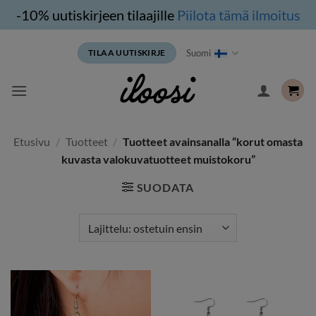
-10% uutiskirjeen tilaajille
Piilota tämä ilmoitus
Siirry
Suomi
TILAA UUTISKIRJE
sisältöön
Etusivu
/
Tuotteet
/
Tuotteet avainsanalla “korut omasta
kuvasta valokuvatuotteet muistokoru”
SUODATA