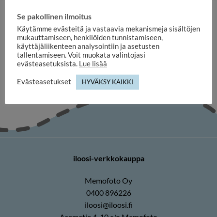
Se pakollinen ilmoitus
KORUT
KORUT
Kaksipuoleiset neliö
Kaksipuoleiset sydän
Käytämme evästeitä ja vastaavia mekanismeja sisältöjen
korvakorut omalla kuvalla
korvakorut omalla kuvalla
mukauttamiseen, henkilöiden tunnistamiseen,
30mm
40x37mm
käyttäjäliikenteen analysointiin ja asetusten
19,90
€
19,90
€
tallentamiseen. Voit muokata valintojasi
evästeasetuksista.
Lue lisää
Evästeasetukset
HYVÄKSY KAIKKI
iloosi-verkkokauppa
Memofoto Oy
0400 896226
iloosi@iloosi.fi
Asematie 4-10 c/o Memofoto