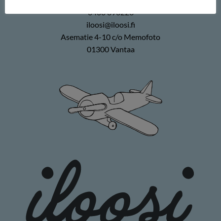
0400 896226
iloosi@iloosi.fi
Asematie 4-10 c/o Memofoto
01300 Vantaa