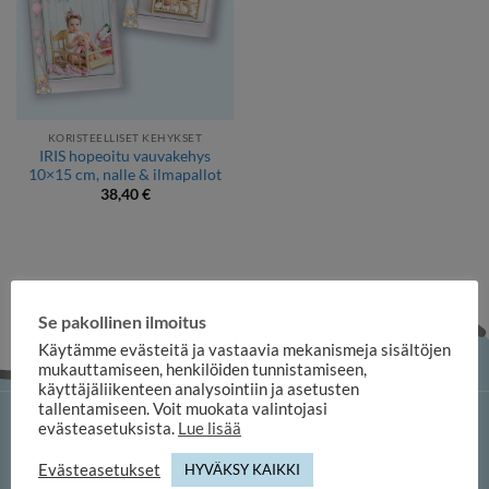
KORISTEELLISET KEHYKSET
IRIS hopeoitu vauvakehys
10×15 cm, nalle & ilmapallot
38,40
€
Se pakollinen ilmoitus
Käytämme evästeitä ja vastaavia mekanismeja sisältöjen
mukauttamiseen, henkilöiden tunnistamiseen,
käyttäjäliikenteen analysointiin ja asetusten
tallentamiseen. Voit muokata valintojasi
evästeasetuksista.
Lue lisää
iloosi-verkkokauppa
Evästeasetukset
HYVÄKSY KAIKKI
Memofoto Oy