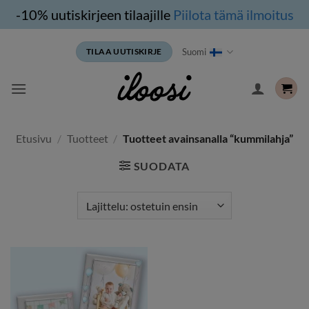
-10% uutiskirjeen tilaajille
Piilota tämä ilmoitus
Siirry
Suomi
TILAA UUTISKIRJE
sisältöön
Etusivu
/
Tuotteet
/
Tuotteet avainsanalla “kummilahja”
SUODATA