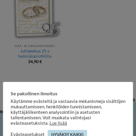
HÄÄ- JA JUHLAKEHYKSET
Juhlakehys 25 v
helmiäisprofiililla
34,90
€
Se pakollinen ilmoitus
Käytämme evästeitä ja vastaavia mekanismeja sisältöjen
mukauttamiseen, henkilöiden tunnistamiseen,
käyttäjäliikenteen analysointiin ja asetusten
tallentamiseen. Voit muokata valintojasi
evästeasetuksista.
Lue lisää
iloosi-verkkokauppa
Evästeasetukset
HYVÄKSY KAIKKI