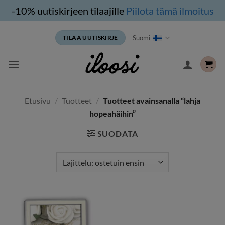
-10% uutiskirjeen tilaajille
Piilota tämä ilmoitus
Siirry
Suomi
TILAA UUTISKIRJE
sisältöön
Etusivu
/
Tuotteet
/
Tuotteet avainsanalla “lahja
hopeahäihin”
SUODATA