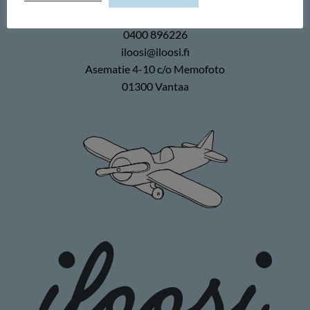
Memofoto Oy
0400 896226
iloosi@iloosi.fi
Asematie 4-10 c/o Memofoto
01300 Vantaa