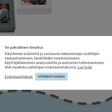
ÄÄ- JA JUHLAKEHYKSET
 valokuvalla, pakkaus pieneen
Se pakollinen ilmoitus
aan, kangaspäällysteinen
Käytämme evästeitä ja vastaavia mekanismeja sisältöjen
9,90
€
mukauttamiseen, henkilöiden tunnistamiseen,
käyttäjäliikenteen analysointiin ja asetusten tallentamiseen.
Voit muokata valintojasi evästeasetuksista.
Lue lisää
Evästeasetukset
HYVÄKSY KAIKKI