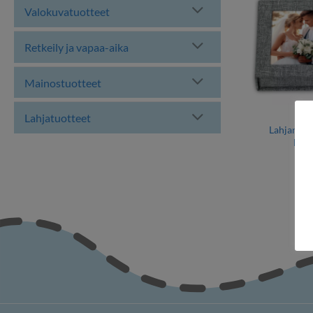
Valokuvatuotteet
Retkeily ja vapaa-aika
Mainostuotteet
Lahjatuotteet
H
Lahjarasia
lahj