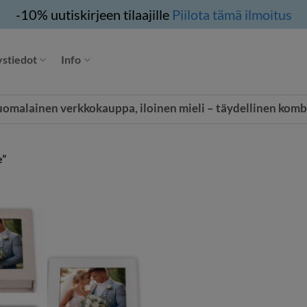
-10% uutiskirjeen tilaajille
Piilota tämä ilmoitus
stiedot
Info
uomalainen verkkokauppa, iloinen mieli – täydellinen komb
e”