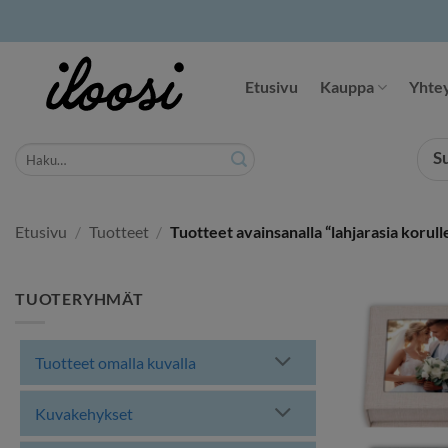
Siirry
sisältöön
Etusivu
Kauppa
Yhtey
Etsi:
S
Etusivu
/
Tuotteet
/
Tuotteet avainsanalla “lahjarasia korull
TUOTERYHMÄT
Tuotteet omalla kuvalla
Kuvakehykset