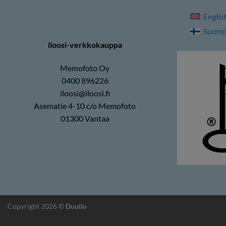
Englis
Suomi
iloosi-verkkokauppa
Memofoto Oy
0400 896226
iloosi@iloosi.fi
Asematie 4-10 c/o Memofoto
01300 Vantaa
Copyright 2026 ©
Duuilo