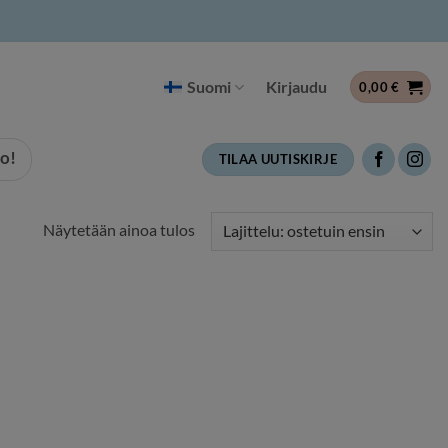
Suomi
Kirjaudu
0,00
€
o!
TILAA UUTISKIRJE
Näytetään ainoa tulos