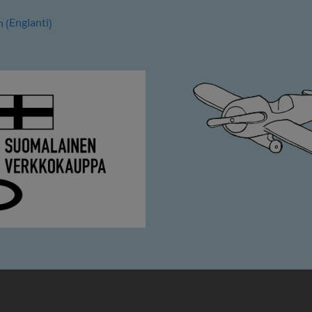
Englanti
h
(
)