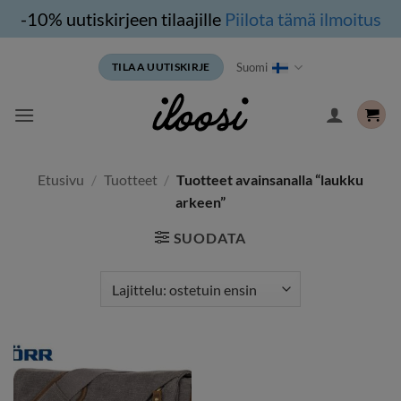
-10% uutiskirjeen tilaajille
Piilota tämä ilmoitus
Siirry
Suomi
TILAA UUTISKIRJE
sisältöön
Etusivu
/
Tuotteet
/
Tuotteet avainsanalla “laukku
arkeen”
SUODATA