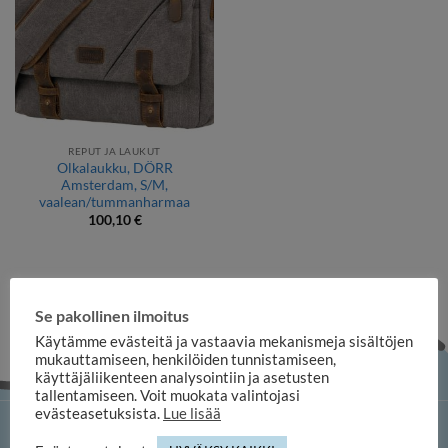
REPUT JA LAUKUT
Olkalaukku, DÖRR
Amsterdam, S/M,
vaalean/tummanharmaa
100,10
€
Se pakollinen ilmoitus
Käytämme evästeitä ja vastaavia mekanismeja sisältöjen
mukauttamiseen, henkilöiden tunnistamiseen,
käyttäjäliikenteen analysointiin ja asetusten
tallentamiseen. Voit muokata valintojasi
evästeasetuksista.
Lue lisää
iloosi-verkkokauppa