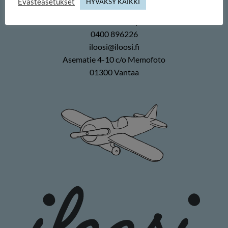
Evästeasetukset
HYVÄKSY KAIKKI
Memofoto Oy
0400 896226
iloosi@iloosi.fi
Asematie 4-10 c/o Memofoto
01300 Vantaa