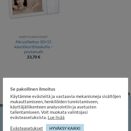
AKRYYLIKEHYKSET
Akryylikehys 10×15
käyntikorttitaskulla –
pöytämalli
23,70
€
Se pakollinen ilmoitus
Käytämme evästeitä ja vastaavia mekanismeja sisältöjen
mukauttamiseen, henkilöiden tunnistamiseen,
käyttäjäliikenteen analysointiin ja asetusten
tallentamiseen. Voit muokata valintojasi
evästeasetuksista.
Lue lisää
iloosi-verkkokauppa
Evästeasetukset
HYVÄKSY KAIKKI