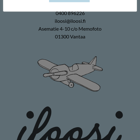
Memofoto Oy
0400 896226
iloosi@iloosi.fi
Asematie 4-10 c/o Memofoto
01300 Vantaa