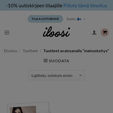
-10% uutiskirjeen tilaajille
Piilota tämä ilmoitus
Siirry
Suomi
TILAA UUTISKIRJE
sisältöön
Etusivu
/
Tuotteet
/
Tuotteet avainsanalla “mainoskehys”
SUODATA