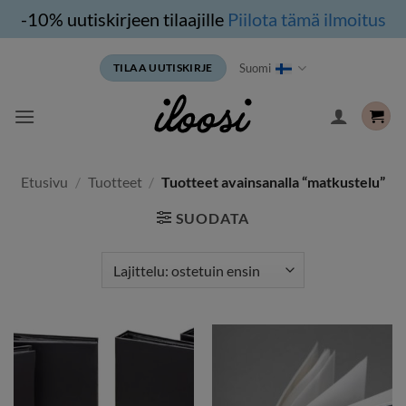
-10% uutiskirjeen tilaajille
Piilota tämä ilmoitus
Siirry
Suomi
TILAA UUTISKIRJE
sisältöön
Etusivu
/
Tuotteet
/
Tuotteet avainsanalla “matkustelu”
SUODATA