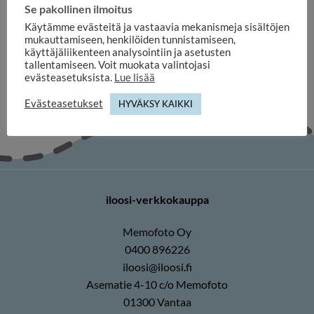
Se pakollinen ilmoitus
DESIGN ALBUMIT
Minialbumi Travel 40 kuvaa
Käytämme evästeitä ja vastaavia mekanismeja sisältöjen
10x15cm
mukauttamiseen, henkilöiden tunnistamiseen,
6,60
€
käyttäjäliikenteen analysointiin ja asetusten
tallentamiseen. Voit muokata valintojasi
evästeasetuksista.
Lue lisää
Evästeasetukset
HYVÄKSY KAIKKI
iloosi-verkkokauppa
Memofoto Oy
0400 896226
iloosi@iloosi.fi
Asematie 4-10 c/o Memofoto
01300 Vantaa