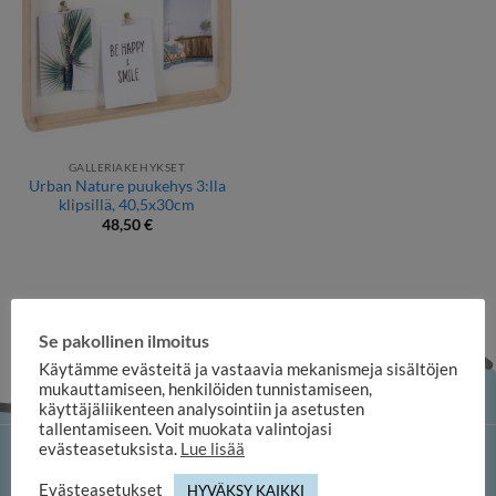
GALLERIAKEHYKSET
Urban Nature puukehys 3:lla
klipsillä, 40,5x30cm
48,50
€
Se pakollinen ilmoitus
Käytämme evästeitä ja vastaavia mekanismeja sisältöjen
mukauttamiseen, henkilöiden tunnistamiseen,
käyttäjäliikenteen analysointiin ja asetusten
tallentamiseen. Voit muokata valintojasi
evästeasetuksista.
Lue lisää
iloosi-verkkokauppa
Evästeasetukset
HYVÄKSY KAIKKI