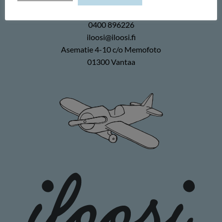
Memofoto Oy
0400 896226
iloosi@iloosi.fi
Asematie 4-10 c/o Memofoto
01300 Vantaa