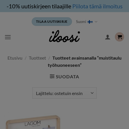
-10% uutiskirjeen tilaajille
Piilota tämä ilmoitus
Siirry
Suomi
TILAA UUTISKIRJE
sisältöön
Etusivu
/
Tuotteet
/
Tuotteet avainsanalla “muistitaulu
työhuoneeseen”
SUODATA