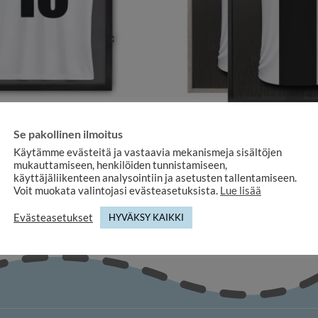
KUVAKEHYKSET
KUVAKEHYKSET
ys ILOMAX 59×79 musta tilakehys
Tilakehys pleksilasilla pelipai
Se pakollinen ilmoitus
pleksilasilla
182,90
€
Käytämme evästeitä ja vastaavia mekanismeja sisältöjen
169,00
€
mukauttamiseen, henkilöiden tunnistamiseen,
käyttäjäliikenteen analysointiin ja asetusten tallentamiseen.
Voit muokata valintojasi evästeasetuksista.
Lue lisää
Evästeasetukset
HYVÄKSY KAIKKI