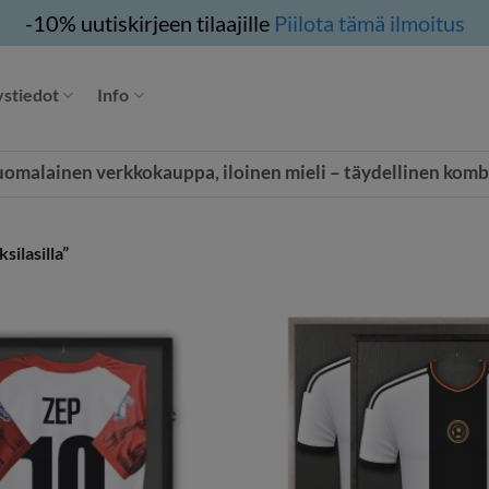
-10% uutiskirjeen tilaajille
Piilota tämä ilmoitus
stiedot
Info
uomalainen verkkokauppa, iloinen mieli – täydellinen komb
silasilla”