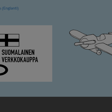
Englanti
h
(
)