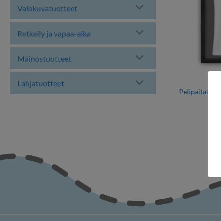
Valokuvatuotteet
Retkeily ja vapaa-aika
Mainostuotteet
Lahjatuotteet
Pelipaitakeh