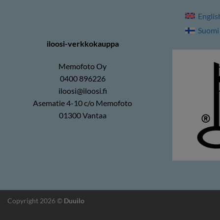
Englis
Suomi
iloosi-verkkokauppa
Memofoto Oy
0400 896226
iloosi@iloosi.fi
Asematie 4-10 c/o Memofoto
01300 Vantaa
Copyright 2026 ©
Duuilo