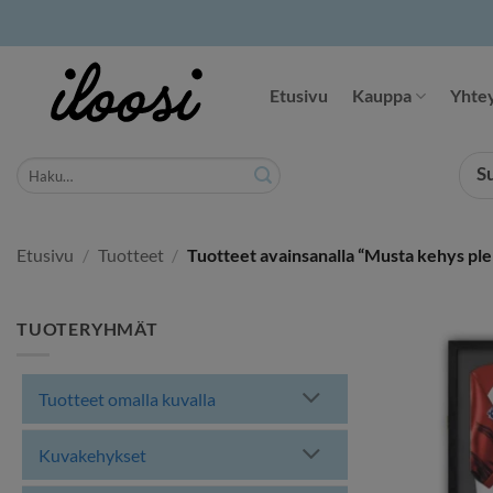
Siirry
sisältöön
Etusivu
Kauppa
Yhtey
Etsi:
S
Etusivu
/
Tuotteet
/
Tuotteet avainsanalla “Musta kehys plek
TUOTERYHMÄT
Tuotteet omalla kuvalla
Kuvakehykset