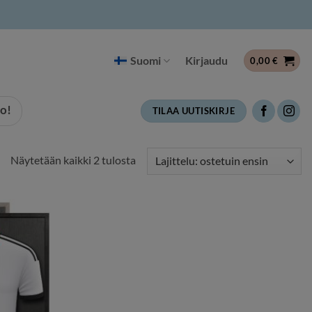
Suomi
Kirjaudu
0,00
€
o!
TILAA UUTISKIRJE
Suosituimmat
Näytetään kaikki 2 tulosta
ensin