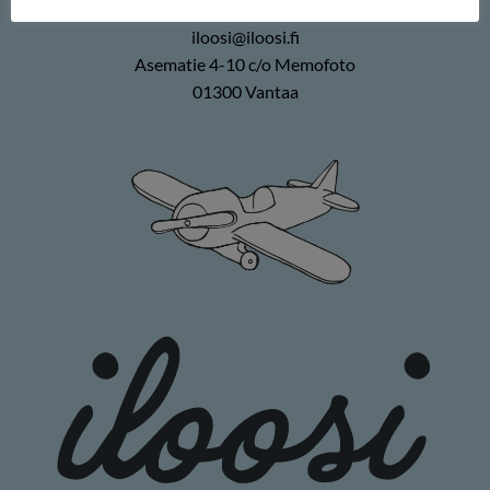
0400 896226
iloosi@iloosi.fi
Asematie 4-10 c/o Memofoto
01300 Vantaa