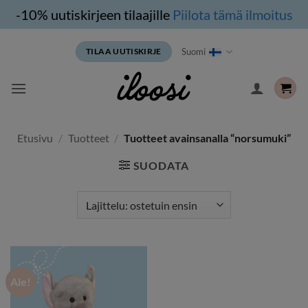
-10% uutiskirjeen tilaajille
Piilota tämä ilmoitus
Siirry
Suomi
TILAA UUTISKIRJE
sisältöön
Etusivu
/
Tuotteet
/
Tuotteet avainsanalla “norsumuki”
SUODATA
Ale!