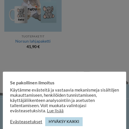
TUOTEPAKETIT
Norsun lahjapaketti
41,90
€
Se pakollinen ilmoitus
Käytämme evästeitä ja vastaavia mekanismeja sisältöjen
mukauttamiseen, henkilöiden tunnistamiseen,
käyttäjäliikenteen analysointiin ja asetusten
tallentamiseen. Voit muokata valintojasi
iloosi-verkkokauppa
evästeasetuksista.
Lue lisää
Evästeasetukset
HYVÄKSY KAIKKI
Memofoto Oy