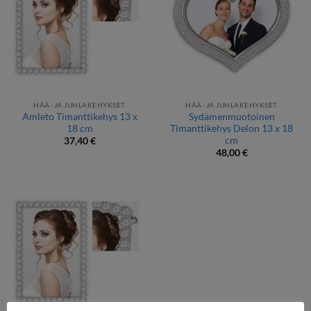
HÄÄ- JA JUHLAKEHYKSET
HÄÄ- JA JUHLAKEHYKSET
Amleto Timanttikehys 13 x
Sydämenmuotoinen
18 cm
Timanttikehys Delon 13 x 18
cm
37,40
€
48,00
€