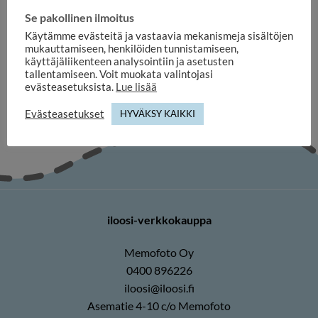
Se pakollinen ilmoitus
HÄÄ- JA JUHLAKEHYKSET
Käytämme evästeitä ja vastaavia mekanismeja sisältöjen
Amleto Timanttikehys 10 x
15 cm
mukauttamiseen, henkilöiden tunnistamiseen,
31,60
€
käyttäjäliikenteen analysointiin ja asetusten
tallentamiseen. Voit muokata valintojasi
evästeasetuksista.
Lue lisää
Evästeasetukset
HYVÄKSY KAIKKI
iloosi-verkkokauppa
Memofoto Oy
0400 896226
iloosi@iloosi.fi
Asematie 4-10 c/o Memofoto