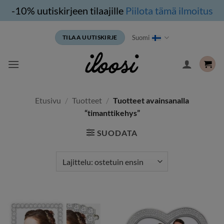
-10% uutiskirjeen tilaajille
Piilota tämä ilmoitus
Siirry
Suomi
TILAA UUTISKIRJE
sisältöön
Etusivu
/
Tuotteet
/
Tuotteet avainsanalla
“timanttikehys”
SUODATA