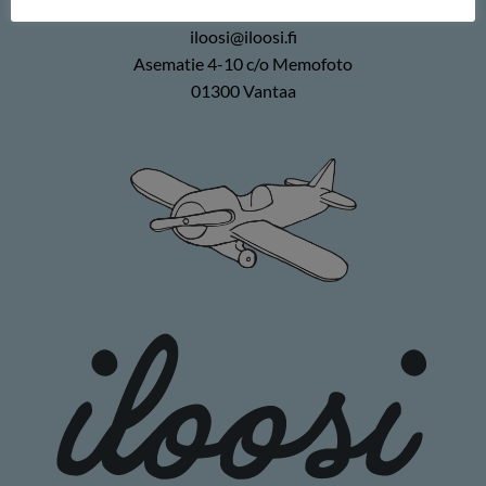
0400 896226
iloosi@iloosi.fi
Asematie 4-10 c/o Memofoto
01300 Vantaa