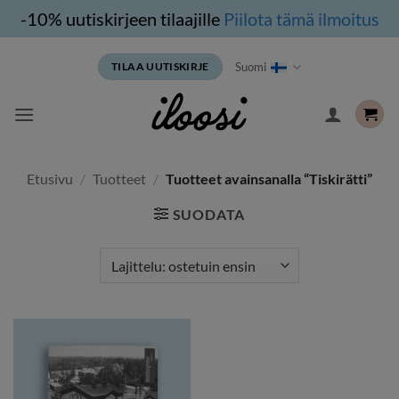
-10% uutiskirjeen tilaajille
Piilota tämä ilmoitus
Siirry
Suomi
TILAA UUTISKIRJE
sisältöön
Etusivu
/
Tuotteet
/
Tuotteet avainsanalla “Tiskirätti”
SUODATA