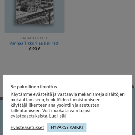
LAHJATUOTTEET
Vanhaa Tikkurilaa tiskirätti
6,90
€
Se pakollinen ilmoitus
Käytämme evästeitä ja vastaavia mekanismeja sisältöjen
mukauttamiseen, henkilöiden tunnistamiseen,
käyttäjäliikenteen analysointiin ja asetusten
tallentamiseen. Voit muokata valintojasi
iloosi-verkkokauppa
evästeasetuksista.
Lue lisää
Evästeasetukset
HYVÄKSY KAIKKI
Memofoto Oy