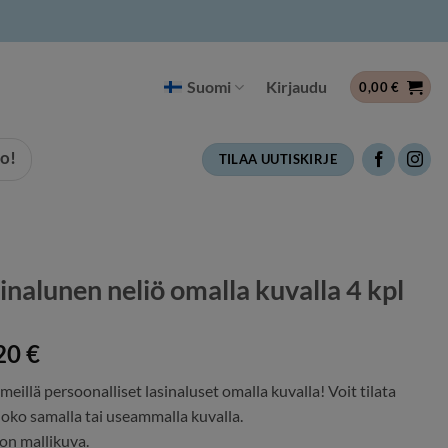
Suomi
Kirjaudu
0,00
€
o!
TILAA UUTISKIRJE
inalunen neliö omalla kuvalla 4 kpl
20
€
meillä persoonalliset lasinaluset omalla kuvalla! Voit tilata
joko samalla tai useammalla kuvalla.
on mallikuva.