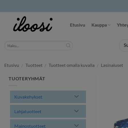
Siirry
sisältöön
Etusivu
Kauppa
Yhtey
Etsi:
S
Etusivu
/
Tuotteet
/
Tuotteet omalla kuvalla
/
Lasinaluset
TUOTERYHMÄT
Kuvakehykset
Lahjatuotteet
Mainostuotteet