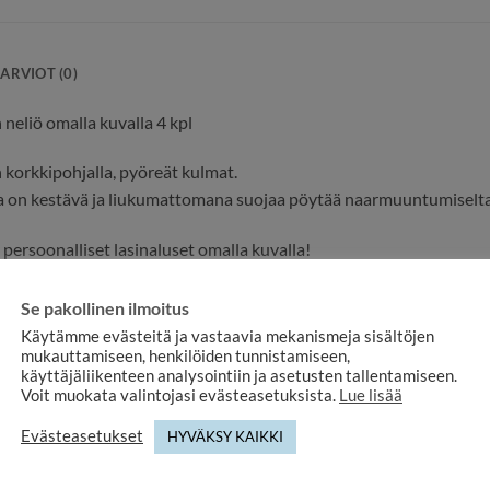
ARVIOT (0)
 neliö omalla kuvalla 4 kpl
 korkkipohjalla, pyöreät kulmat.
 on kestävä ja liukumattomana suojaa pöytää naarmuuntumiselta
 persoonalliset lasinaluset omalla kuvalla!
i kuva, jos haluat lasinaluset eri kuvilla!
Se pakollinen ilmoitus
va ladattava zip-tiedostona, voit myös lähettää kuvat osoittees
Käytämme evästeitä ja vastaavia mekanismeja sisältöjen
mukauttamiseen, henkilöiden tunnistamiseen,
käyttäjäliikenteen analysointiin ja asetusten tallentamiseen.
ää 4 kpl lasinalusia
Voit muokata valintojasi evästeasetuksista.
Lue lisää
 mm
 96 mm
Evästeasetukset
HYVÄKSY KAIKKI