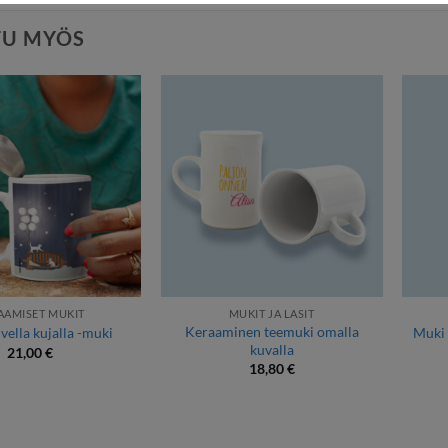
TU MYÖS
AAMISET MUKIT
MUKIT JA LASIT
Keraaminen teemuki omalla
lvella kujalla -muki
Muki 
kuvalla
21,00
€
18,80
€