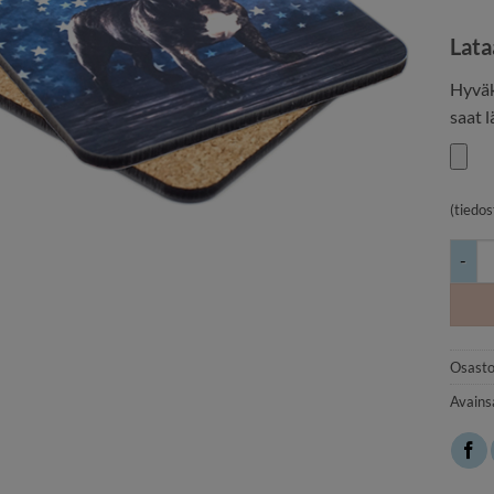
Lata
Hyväk
saat 
(tiedo
Lasina
Osasto
Avains