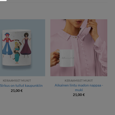
KERAAMISET MUKIT
KERAAMISET MUKIT
Aikainen lintu madon nappaa -
Sirkus on tullut kaupunkiin
muki
21,00
€
21,00
€