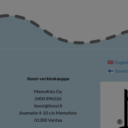
Englis
Suomi
iloosi-verkkokauppa
Memofoto Oy
0400 896226
iloosi@iloosi.fi
Asematie 4-10 c/o Memofoto
01300 Vantaa