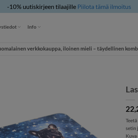
-10% uutiskirjeen tilaajille
Piilota tämä ilmoitus
stiedot
Info
uomalainen verkkokauppa, iloinen mieli – täydellinen komb
Las
22,
Teetä 
setin 
Kuva 