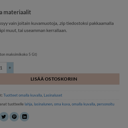
a materiaalit
syy vain joitain kuvamuotoja, .zip tiedostoksi pakkaamalla
läpi muut, tai useamman kerrallaan.
ston maksimikoko 5 Gt)
lunen neliö omalla kuvalla 4 kpl määrä
LISÄÄ OSTOSKORIIN
t:
Tuotteet omalla kuvalla
,
Lasinaluset
anat tuotteelle
lahja
,
lasinalunen
,
oma kuva
,
omalla kuvalla
,
personoitu