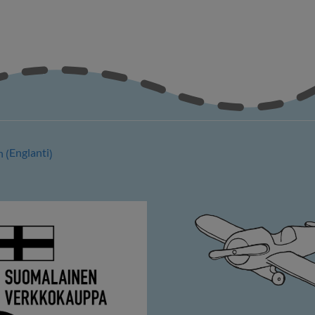
Englanti
h
(
)