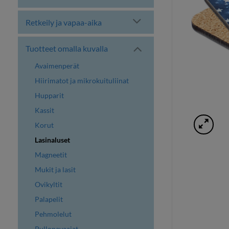
Retkeily ja vapaa-aika
Tuotteet omalla kuvalla
Avaimenperät
Hiirimatot ja mikrokuituliinat
Hupparit
Kassit
Korut
Lasinaluset
Magneetit
Mukit ja lasit
Ovikyltit
Palapelit
Pehmolelut
Pullonavaajat