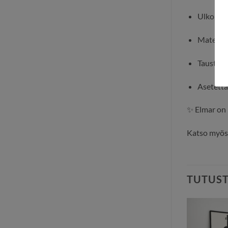
Ulkomitt
Materiaal
Tausta: 
Asetettav
✨ Elmar on
Katso myö
TUTUS