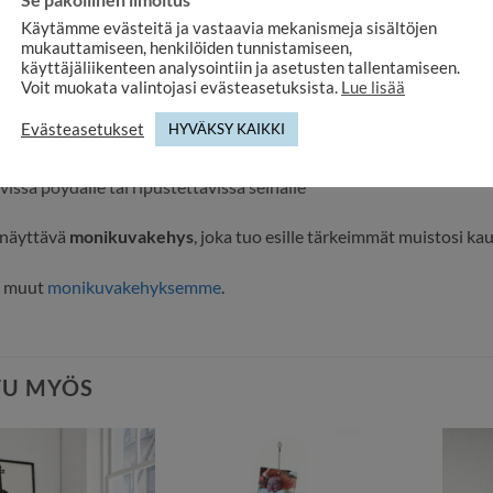
Käytämme evästeitä ja vastaavia mekanismeja sisältöjen
a: n. 25 × 25 cm
mukauttamiseen, henkilöiden tunnistamiseen,
käyttäjäliikenteen analysointiin ja asetusten tallentamiseen.
i: metalli, hopean kiiltävä pinta
Voit muokata valintojasi evästeasetuksista.
Lue lisää
Evästeasetukset
HYVÄKSY KAIKKI
sametti
issa pöydälle tai ripustettavissa seinälle
 näyttävä
monikuvakehys
, joka tuo esille tärkeimmät muistosi kauni
s muut
monikuvakehyksemme
.
TU MYÖS