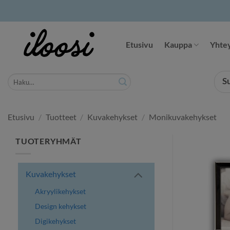
Siirry
sisältöön
Etusivu
Kauppa
Yhtey
Etsi:
S
Etusivu
/
Tuotteet
/
Kuvakehykset
/
Monikuvakehykset
TUOTERYHMÄT
Kuvakehykset
Akryylikehykset
Design kehykset
Digikehykset