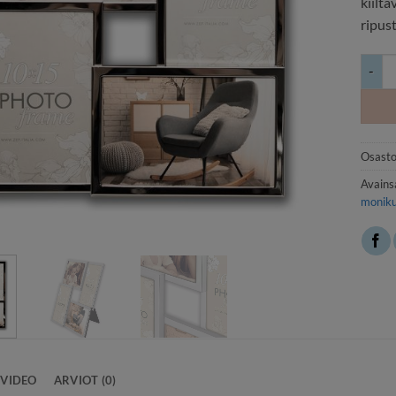
kiiltä
ripust
Hopei
Osasto
Avains
monik
VIDEO
ARVIOT (0)