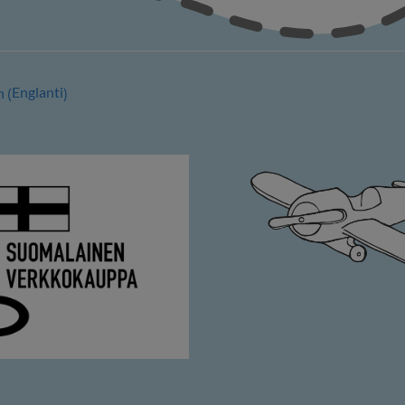
Englanti
h
(
)