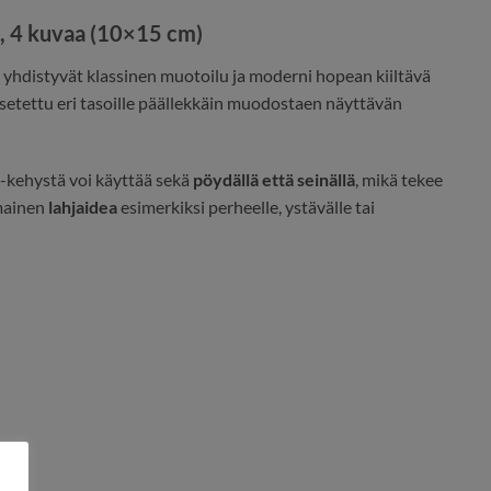
, 4 kuvaa (10×15 cm)
a yhdistyvät klassinen muotoilu ja moderni hopean kiiltävä
asetettu eri tasoille päällekkäin muodostaen näyttävän
r-kehystä voi käyttää sekä
pöydällä että seinällä
, mikä tekee
omainen
lahjaidea
esimerkiksi perheelle, ystävälle tai