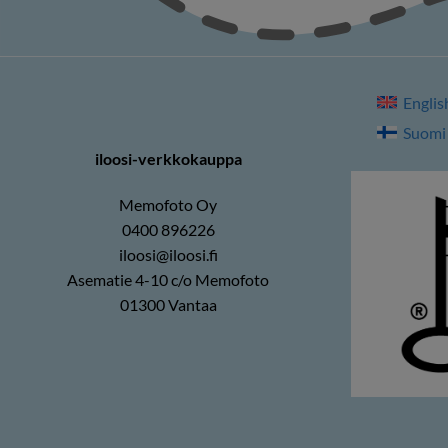
Englis
Suomi
iloosi-verkkokauppa
Memofoto Oy
0400 896226
iloosi@iloosi.fi
Asematie 4-10 c/o Memofoto
01300 Vantaa