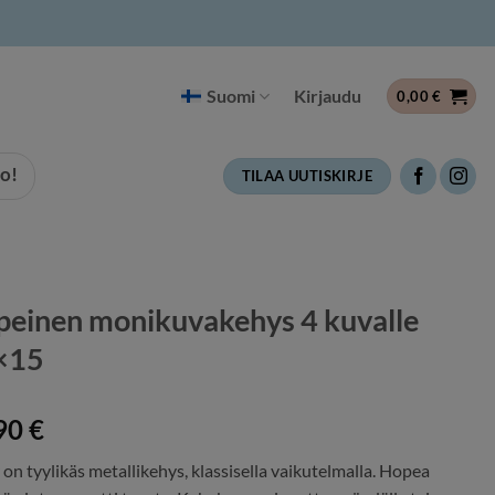
Suomi
Kirjaudu
0,00
€
o!
TILAA UUTISKIRJE
einen monikuvakehys 4 kuvalle
×15
90
€
on tyylikäs metallikehys, klassisella vaikutelmalla. Hopea