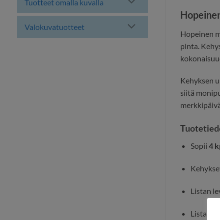
Tuotteet omalla kuvalla
Hopeinen
Valokuvatuotteet
Hopeinen m
pinta. Kehy
kokonaisuu
Kehyksen 
siitä monip
merkkipäiv
Tuotetied
Sopii
4 k
Kehykset
Listan le
Listan ko