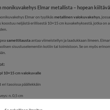
 monikuvakehys Elmar metallista – hopean kiiltävä
onikuvakehys Elmar on tyylikäs
metallinen valokuvakehys
, joss
s koostuu neljästä erillisestä 10×15 cm kuvakehyksestä, jotka on 
den.
upea
samettitausta
antaa viimeistellyn ja laadukkaan ilmeen. Elma
uolisen sisustuselementin kotiin tai toimistoon. Se on myös erin
ään.
ot:
pl 10×15 cm valokuvalle
 eri tasoissa päällekkäin
veys: n. 0,5 cm
rkeus: n. 1,5 cm
Se pakollinen ilmoitus