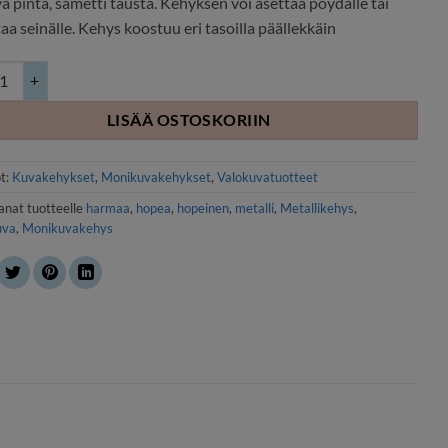
vä pinta, sametti tausta. Kehyksen voi asettaa pöydälle tai
aa seinälle. Kehys koostuu eri tasoilla päällekkäin
nen monikuvakehys 4 kuvalle 10x15 määrä
LISÄÄ OSTOSKORIIN
t:
Kuvakehykset
,
Monikuvakehykset
,
Valokuvatuotteet
anat tuotteelle
harmaa
,
hopea
,
hopeinen
,
metalli
,
Metallikehys
,
uva
,
Monikuvakehys