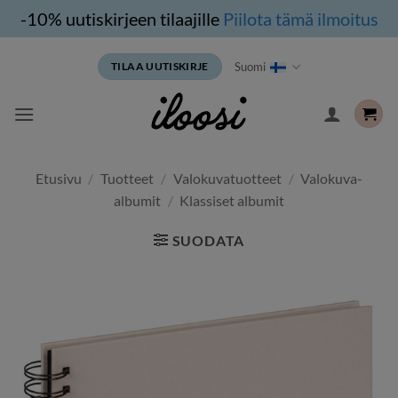
-10% uutiskirjeen tilaajille
Piilota tämä ilmoitus
Siirry
Suomi
TILAA UUTISKIRJE
sisältöön
Etusivu
/
Tuotteet
/
Valokuvatuotteet
/
Valokuva-
albumit
/
Klassiset albumit
SUODATA