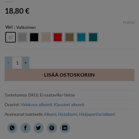
18,80
€
POISTA
Väri
: Valkoinen
Kierre selkä albumi 23x17 cm, 40 mustaa sivua, useita värejä määrä
LISÄÄ OSTOSKORIIN
Tuotetunnus (SKU):
Ei saatavilla/-tietoa
Osastot:
Valokuva-albumit
,
Klassiset albumit
Avainsanat tuotteelle
Albumi
,
Hääalbumi
,
Hääjaporttarialbumi