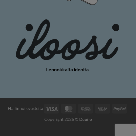
Lennokkaita ideoita.
Visa
MasterCard
Pankkisiirto
Käteisellä
PayP
Hallinnoi evästeitä
nouto
Copyright 2026 ©
Duuilo