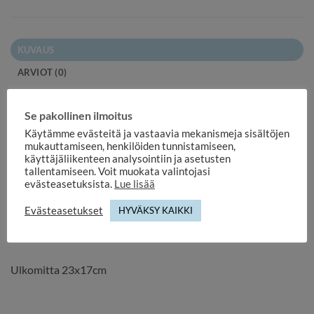
KUVAUS
ARVIOT (0)
Tyylikäs kierre selkäinen albumi joka sopii loistavasti muun
Se pakollinen ilmoitus
muassa hää- tai polttarialbumiksi.
Käytämme evästeitä ja vastaavia mekanismeja sisältöjen
Albumissa kierrekiinnitys, spiraalialbumi.
mukauttamiseen, henkilöiden tunnistamiseen,
Happovapaat mustat kartonkisivut.
käyttäjäliikenteen analysointiin ja asetusten
tallentamiseen. Voit muokata valintojasi
evästeasetuksista.
Lue lisää
Albumissa on 40 mustaa sivua
Sivun koko noin 21x16cm.
Evästeasetukset
HYVÄKSY KAIKKI
Edessä aukko kuvalle.
Ulkomitta 23x17cm