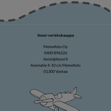
iloosi-verkkokauppa
Memofoto Oy
0400 896226
iloosi@iloosi.fi
Asematie 4-10 c/o Memofoto
01300 Vantaa