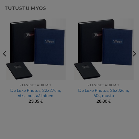
TUTUSTU MYÖS
KLASSISET ALBUMIT
KLASSISET ALBUMIT
De Luxe Photos, 22x27cm,
De Luxe Photos, 26x32cm,
60s, musta/sininen
60s, musta
23,35
€
28,80
€