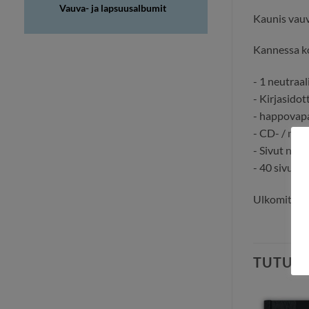
Vauva- ja lapsuusalbumit
Kaunis vauv
Kannessa koh
- 1 neutraal
- Kirjasidot
- happovapaa
- CD- / nega
- Sivut n. 
- 40 sivua
Ulkomitta 
TUTUS