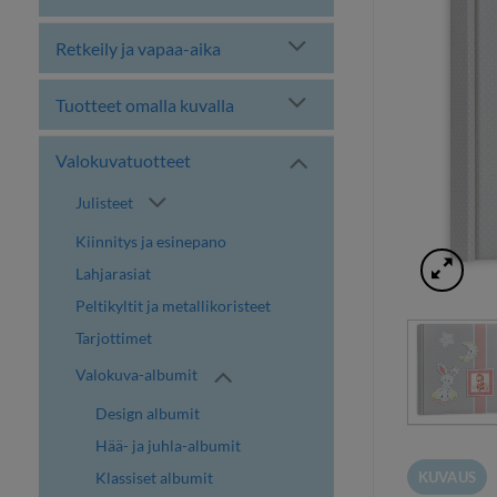
Retkeily ja vapaa-aika
Tuotteet omalla kuvalla
Valokuvatuotteet
Julisteet
Kiinnitys ja esinepano
Lahjarasiat
Peltikyltit ja metallikoristeet
Tarjottimet
Valokuva-albumit
Design albumit
Hää- ja juhla-albumit
KUVAUS
Klassiset albumit