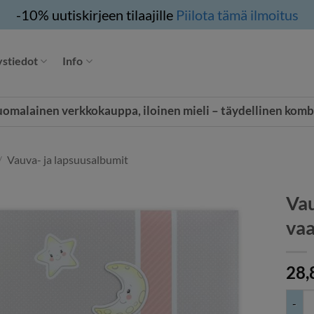
-10% uutiskirjeen tilaajille
Piilota tämä ilmoitus
stiedot
Info
uomalainen verkkokauppa, iloinen mieli – täydellinen komb
/
Vauva- ja lapsuusalbumit
Vau
vaa
28,
Vauva 