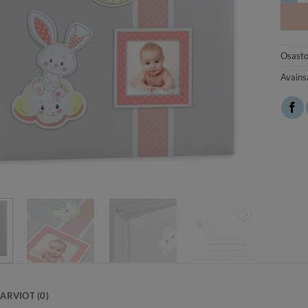
Osasto
Avains
ARVIOT (0)