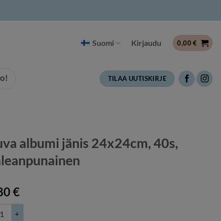
Suomi
Kirjaudu
0,00
€
o!
TILAA UUTISKIRJE
va albumi jänis 24x24cm, 40s,
leanpunainen
80
€
albumi jänis 24x24cm, 40s, vaaleanpunainen määrä