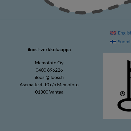
Englis
Suomi
iloosi-verkkokauppa
Memofoto Oy
0400 896226
iloosi@iloosi.fi
Asematie 4-10 c/o Memofoto
01300 Vantaa