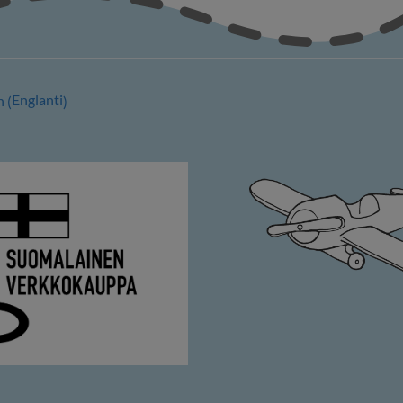
Englanti
h
(
)