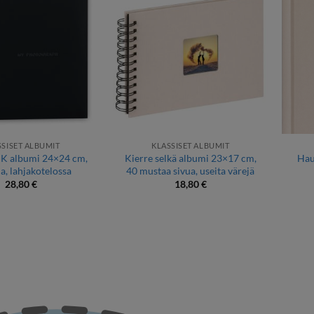
SSISET ALBUMIT
KLASSISET ALBUMIT
K albumi 24×24 cm,
Kierre selkä albumi 23×17 cm,
Hau
a, lahjakotelossa
40 mustaa sivua, useita värejä
28,80
€
18,80
€