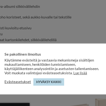
a-albumi silkkivälilehdin
o koristeet, sekä aukko kuvalle tai tekstille
isti kuvioitu etusivu
tu
t kartonkilehdet, silkkivälilehdillä
tiivi taskulla
24x24cm,
Se pakollinen ilmoitus
Käytämme evästeitä ja vastaavia mekanismeja sisältöjen
mukauttamiseen, henkilöiden tunnistamiseen,
n. 25x25x3cm
käyttäjäliikenteen analysointiin ja asetusten tallentamiseen.
Voit muokata valintojasi evästeasetuksista.
Lue lisää
Evästeasetukset
HYVÄKSY KAIKKI
TU MYÖS