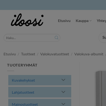
Siirry
sisältöön
Etusivu
Kauppa
Yhtey
Etsi:
S
Etusivu
/
Tuotteet
/
Valokuvatuotteet
/
Valokuva-albumit
TUOTERYHMÄT
Kuvakehykset
Lahjatuotteet
Mainostuotteet