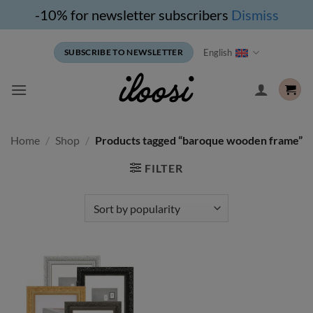
-10% for newsletter subscribers
Dismiss
Skip
English
SUBSCRIBE TO NEWSLETTER
to
content
Home
/
Shop
/
Products tagged “baroque wooden frame”
FILTER