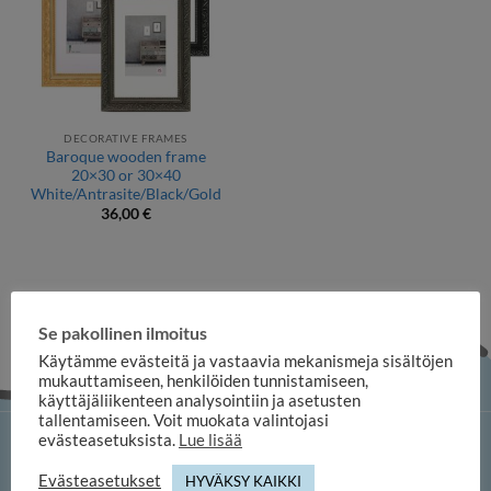
DECORATIVE FRAMES
Baroque wooden frame
20×30 or 30×40
White/Antrasite/Black/Gold
36,00
€
Se pakollinen ilmoitus
Käytämme evästeitä ja vastaavia mekanismeja sisältöjen
mukauttamiseen, henkilöiden tunnistamiseen,
käyttäjäliikenteen analysointiin ja asetusten
tallentamiseen. Voit muokata valintojasi
evästeasetuksista.
Lue lisää
iloosi online shop
Evästeasetukset
HYVÄKSY KAIKKI