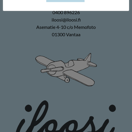
Duuilo Oy
0400 896226
iloosi@iloosi.fi
Asematie 4-10 c/o Memofoto
01300 Vantaa