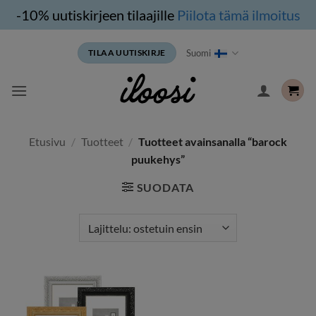
-10% uutiskirjeen tilaajille
Piilota tämä ilmoitus
Siirry
Suomi
TILAA UUTISKIRJE
sisältöön
Etusivu
/
Tuotteet
/
Tuotteet avainsanalla “barock
puukehys”
SUODATA