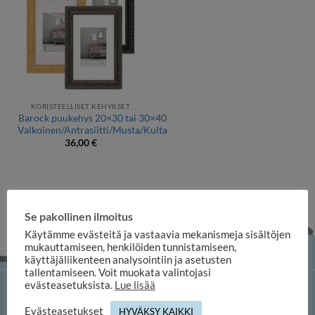
KORISTEELLISET KEHYKSET
Barock puukehys 20×30 tai 30×40
Valkoinen/Antrasiitti/Musta/Kulta
36,00
€
Se pakollinen ilmoitus
Käytämme evästeitä ja vastaavia mekanismeja sisältöjen
mukauttamiseen, henkilöiden tunnistamiseen,
käyttäjäliikenteen analysointiin ja asetusten
tallentamiseen. Voit muokata valintojasi
evästeasetuksista.
Lue lisää
iloosi-verkkokauppa
Evästeasetukset
HYVÄKSY KAIKKI