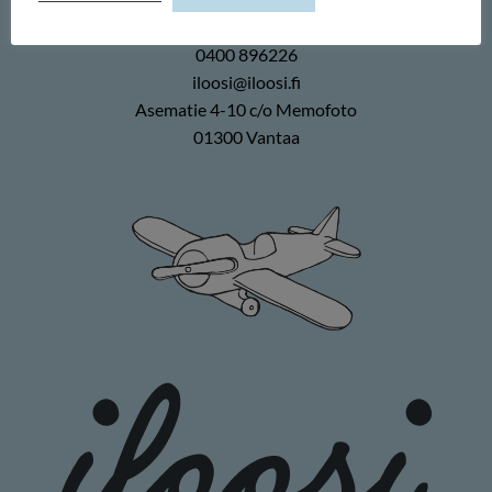
Memofoto Oy
0400 896226
iloosi@iloosi.fi
Asematie 4-10 c/o Memofoto
01300 Vantaa