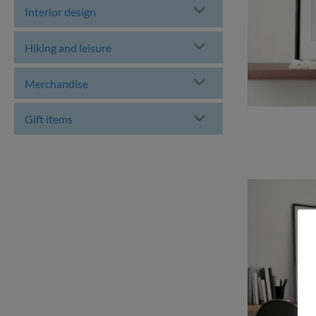
Interior design
Hiking and leisure
Merchandise
Gift items