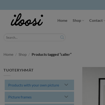
Skip
to
Home
Shop
Contact
content
Search
for:
Home
/
Shop
/
Products tagged “caller”
TUOTERYHMÄT
Products with your own picture
Picture frames