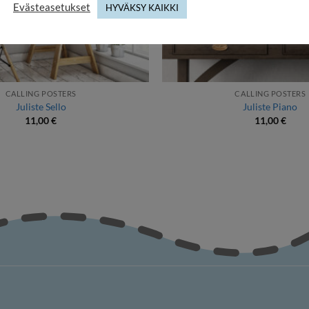
Evästeasetukset
HYVÄKSY KAIKKI
CALLING POSTERS
CALLING POSTERS
Juliste Sello
Juliste Piano
11,00
€
11,00
€