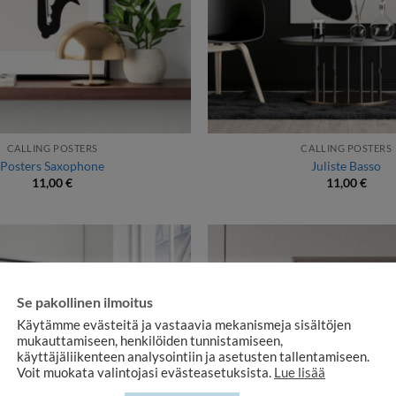
CALLING POSTERS
CALLING POSTERS
Posters Saxophone
Juliste Basso
11,00
€
11,00
€
Se pakollinen ilmoitus
Käytämme evästeitä ja vastaavia mekanismeja sisältöjen
mukauttamiseen, henkilöiden tunnistamiseen,
käyttäjäliikenteen analysointiin ja asetusten tallentamiseen.
Voit muokata valintojasi evästeasetuksista.
Lue lisää