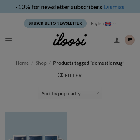
-10% for newsletter subscribers
Dismiss
Skip
English
SUBSCRIBE TO NEWSLETTER
to
content
Home
/
Shop
/
Products tagged “domestic mug”
FILTER