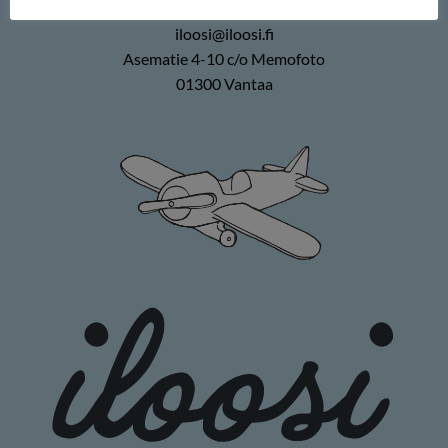
0400 896226
iloosi@iloosi.fi
Asematie 4-10 c/o Memofoto
01300 Vantaa