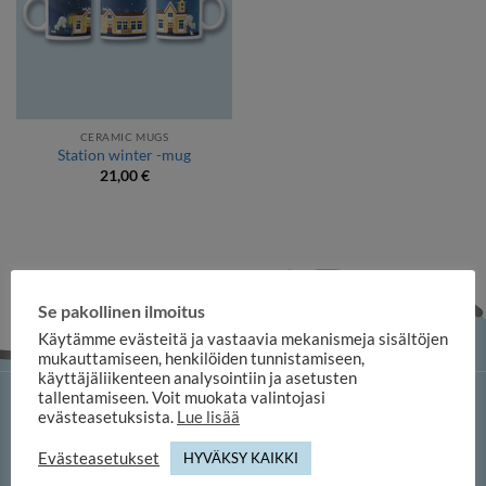
CERAMIC MUGS
Station winter -mug
21,00
€
Se pakollinen ilmoitus
Käytämme evästeitä ja vastaavia mekanismeja sisältöjen
mukauttamiseen, henkilöiden tunnistamiseen,
käyttäjäliikenteen analysointiin ja asetusten
tallentamiseen. Voit muokata valintojasi
iloosi online shop
evästeasetuksista.
Lue lisää
Evästeasetukset
HYVÄKSY KAIKKI
Duuilo Oy