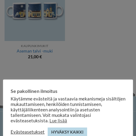
KAUPUNKIMUKIT
Aseman talvi -muki
21,00
€
Se pakollinen ilmoitus
Käytämme evästeitä ja vastaavia mekanismeja sisältöjen
mukauttamiseen, henkilöiden tunnistamiseen,
käyttäjäliikenteen analysointiin ja asetusten
tallentamiseen. Voit muokata valintojasi
evästeasetuksista.
Lue lisää
iloosi-verkkokauppa
Evästeasetukset
HYVÄKSY KAIKKI