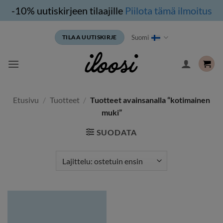
-10% uutiskirjeen tilaajille
Piilota tämä ilmoitus
Siirry
Suomi
TILAA UUTISKIRJE
sisältöön
Etusivu
/
Tuotteet
/
Tuotteet avainsanalla “kotimainen
muki”
SUODATA