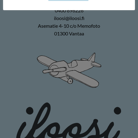
Memofoto Oy
0400 896226
iloosi@iloosi.fi
Asematie 4-10 c/o Memofoto
01300 Vantaa