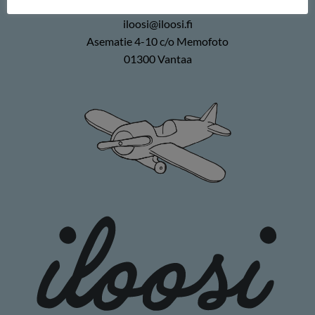
0400 896226
iloosi@iloosi.fi
Asematie 4-10 c/o Memofoto
01300 Vantaa