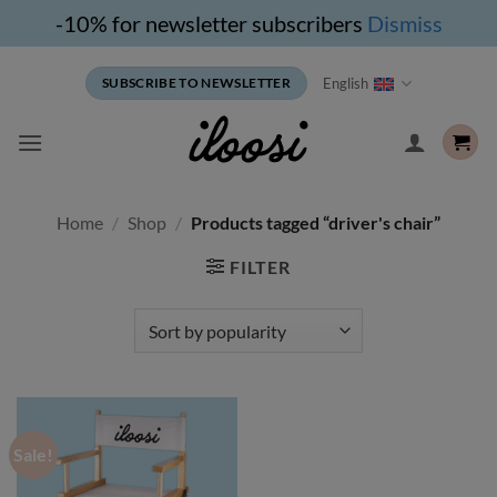
-10% for newsletter subscribers
Dismiss
Skip
English
SUBSCRIBE TO NEWSLETTER
to
content
Home
/
Shop
/
Products tagged “driver's chair”
FILTER
Sale!