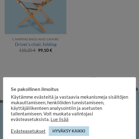
CAMPING BAGS AND CHAIRS
Driver’s chair, folding
Original
Current
110,20
€
99,10
€
price
price
was:
is:
110,20 €.
99,10 €.
Se pakollinen ilmoitus
Käytämme evästeitä ja vastaavia mekanismeja sisältöjen
mukauttamiseen, henkilöiden tunnistamiseen,
käyttäjäliikenteen analysointiin ja asetusten
tallentamiseen. Voit muokata valintojasi
iloosi online shop
evästeasetuksista.
Lue lisää
Evästeasetukset
HYVÄKSY KAIKKI
Duuilo Oy