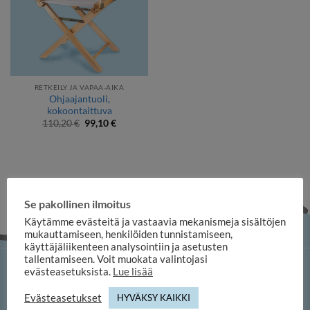
RETKEILY JA VAPAA-AIKA
Ohjaajantuoli,
kokoontaittuva
Alkuperäinen
Nykyinen
110,20
€
99,10
€
hinta
hinta
oli:
on:
110,20 €.
99,10 €.
Se pakollinen ilmoitus
Käytämme evästeitä ja vastaavia mekanismeja sisältöjen
mukauttamiseen, henkilöiden tunnistamiseen,
käyttäjäliikenteen analysointiin ja asetusten
tallentamiseen. Voit muokata valintojasi
evästeasetuksista.
Lue lisää
iloosi-verkkokauppa
Evästeasetukset
HYVÄKSY KAIKKI
Memofoto Oy