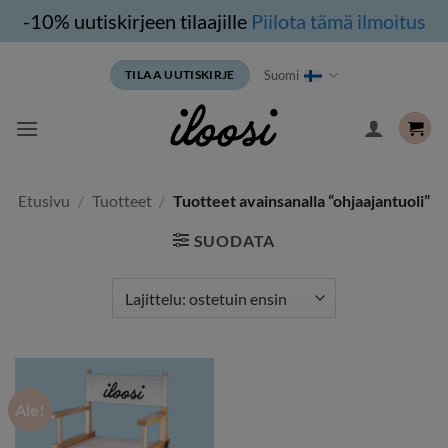
-10% uutiskirjeen tilaajille
Piilota tämä ilmoitus
Siirry
Suomi
TILAA UUTISKIRJE
sisältöön
Etusivu
/
Tuotteet
/
Tuotteet avainsanalla “ohjaajantuoli”
SUODATA
Ale!