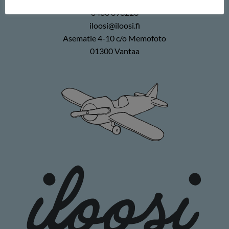
0400 896226
iloosi@iloosi.fi
Asematie 4-10 c/o Memofoto
01300 Vantaa