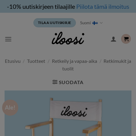
-10% uutiskirjeen tilaajille
Piilota tämä ilmoitus
Siirry
Suomi
TILAA UUTISKIRJE
sisältöön
Etusivu
/
Tuotteet
/
Retkeily ja vapaa-aika
/
Retkimukit ja
tuolit
SUODATA
Ale!