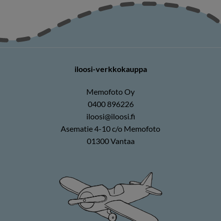
iloosi-verkkokauppa
Memofoto Oy
0400 896226
iloosi@iloosi.fi
Asematie 4-10 c/o Memofoto
01300 Vantaa