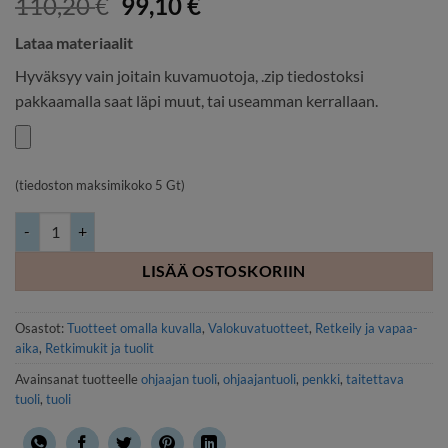
Alkuperäinen
Nykyinen
110,20
€
99,10
€
hinta
hinta
Lataa materiaalit
oli:
on:
110,20 €.
99,10 €.
Hyväksyy vain joitain kuvamuotoja, .zip tiedostoksi
pakkaamalla saat läpi muut, tai useamman kerrallaan.
(tiedoston maksimikoko 5 Gt)
Ohjaajantuoli, kokoontaittuva määrä
LISÄÄ OSTOSKORIIN
Osastot:
Tuotteet omalla kuvalla
,
Valokuvatuotteet
,
Retkeily ja vapaa-
aika
,
Retkimukit ja tuolit
Avainsanat tuotteelle
ohjaajan tuoli
,
ohjaajantuoli
,
penkki
,
taitettava
tuoli
,
tuoli