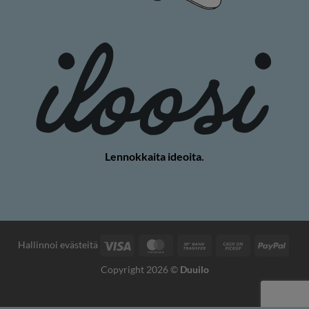
Lennokkaita ideoita.
Visa
MasterCard
Pankkisiirto
Käteisellä
PayP
Hallinnoi evästeitä
nouto
Copyright 2026 ©
Duuilo