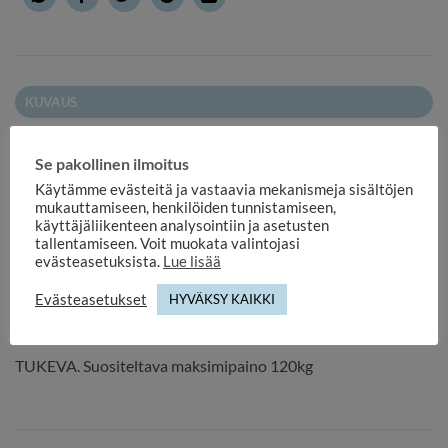
KUVAUS
ARVIOT (0)
Se pakollinen ilmoitus
Ohjaajantuoli, kokoontaittuva.
Käytämme evästeitä ja vastaavia mekanismeja sisältöjen
Laadukas koivusta valmistettu ohjaajantuoli - Lahjaidea!
mukauttamiseen, henkilöiden tunnistamiseen,
käyttäjäliikenteen analysointiin ja asetusten
tallentamiseen. Voit muokata valintojasi
Tuoli menee kätevästi kasaan.
evästeasetuksista.
Lue lisää
Laadukkaat saranat.
Evästeasetukset
HYVÄKSY KAIKKI
Painettava selkänoja noin 50x16cm.
TUKEVA. Suositeltava maksimipaino 120kg