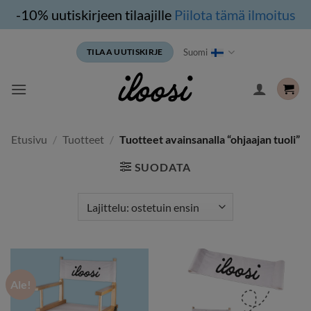
-10% uutiskirjeen tilaajille
Piilota tämä ilmoitus
Siirry
Suomi
TILAA UUTISKIRJE
sisältöön
Etusivu
/
Tuotteet
/
Tuotteet avainsanalla “ohjaajan tuoli”
SUODATA
Ale!