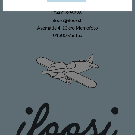
Memofoto Oy
0400 896226
iloosi@iloosi.fi
Asematie 4-10 c/o Memofoto
01300 Vantaa