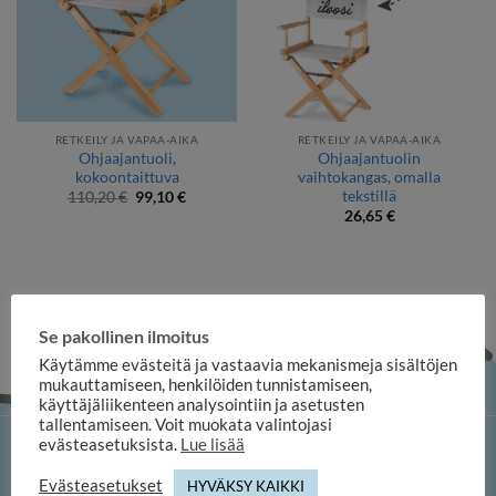
RETKEILY JA VAPAA-AIKA
RETKEILY JA VAPAA-AIKA
Ohjaajantuoli,
Ohjaajantuolin
kokoontaittuva
vaihtokangas, omalla
tekstillä
Alkuperäinen
Nykyinen
110,20
€
99,10
€
hinta
hinta
26,65
€
oli:
on:
110,20 €.
99,10 €.
Se pakollinen ilmoitus
Käytämme evästeitä ja vastaavia mekanismeja sisältöjen
mukauttamiseen, henkilöiden tunnistamiseen,
käyttäjäliikenteen analysointiin ja asetusten
tallentamiseen. Voit muokata valintojasi
evästeasetuksista.
Lue lisää
iloosi-verkkokauppa
Evästeasetukset
HYVÄKSY KAIKKI