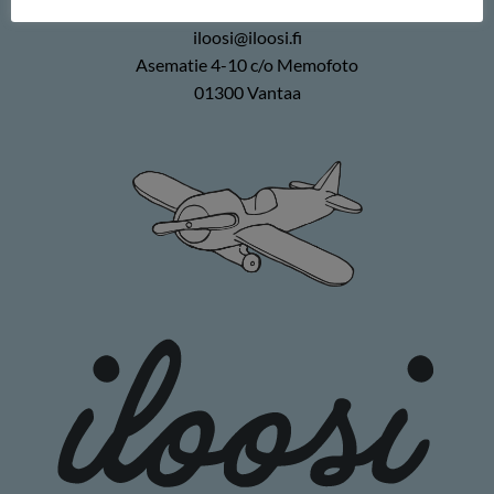
0400 896226
iloosi@iloosi.fi
Asematie 4-10 c/o Memofoto
01300 Vantaa