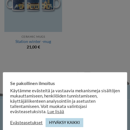
CERAMIC MUGS
Station winter -mug
21,00
€
Se pakollinen ilmoitus
Käytämme evästeitä ja vastaavia mekanismeja sisältöjen
mukauttamiseen, henkilöiden tunnistamiseen,
käyttäjäliikenteen analysointiin ja asetusten
tallentamiseen. Voit muokata valintojasi
iloosi online shop
evästeasetuksista.
Lue lisää
Evästeasetukset
HYVÄKSY KAIKKI
Duuilo Oy