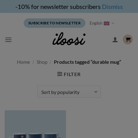
-10% for newsletter subscribers
Dismiss
Skip
English
SUBSCRIBE TO NEWSLETTER
to
content
Home
/
Shop
/
Products tagged “durable mug”
FILTER