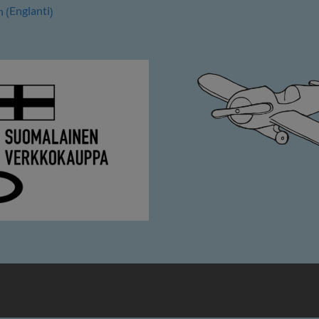
Englanti
h
(
)