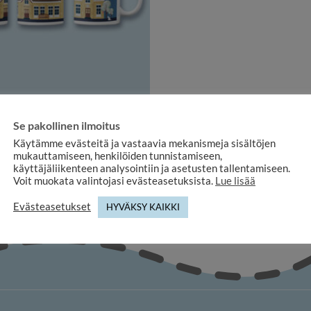
KAUPUNKIMUKIT
Se pakollinen ilmoitus
Aseman talvi -muki
Käytämme evästeitä ja vastaavia mekanismeja sisältöjen
21,00
€
mukauttamiseen, henkilöiden tunnistamiseen,
käyttäjäliikenteen analysointiin ja asetusten tallentamiseen.
Voit muokata valintojasi evästeasetuksista.
Lue lisää
Evästeasetukset
HYVÄKSY KAIKKI