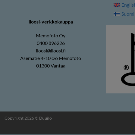
Englis
Suomi
iloosi-verkkokauppa
Memofoto Oy
0400 896226
iloosi@iloosi.fi
Asematie 4-10 c/o Memofoto
01300 Vantaa
Copyright 2026 ©
Duuilo