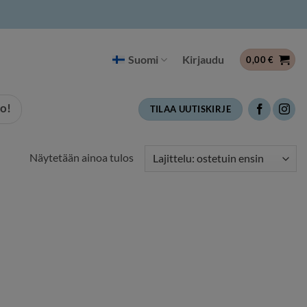
Suomi
Kirjaudu
0,00
€
o!
TILAA UUTISKIRJE
Näytetään ainoa tulos