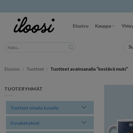
Siirry
sisältöön
Etusivu
Kauppa
Yhtey
Etsi:
S
Etusivu
/
Tuotteet
/
Tuotteet avainsanalla “kestävä muki”
TUOTERYHMÄT
Tuotteet omalla kuvalla
Kuvakehykset