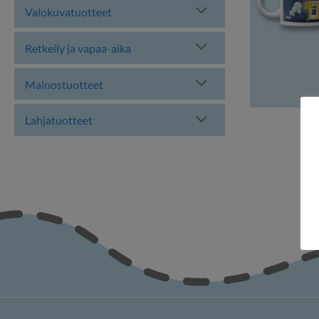
Valokuvatuotteet
Retkeily ja vapaa-aika
Mainostuotteet
Lahjatuotteet