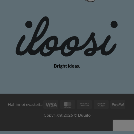
Bright ideas.
Visa
MasterCard
Bank
Cash
PayP
Hallinnoi evästeitä
Transfer
on
Copyright 2026 ©
Duuilo
Pickup