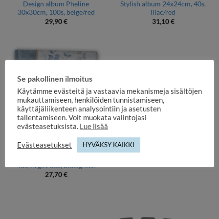
Design album Pheline
Stylish album 24x24cm, 40s,
30x30cm, 100s, beige/red
lilac/red
29,90
€
31,10
€
Se pakollinen ilmoitus
Käytämme evästeitä ja vastaavia mekanismeja sisältöjen
mukauttamiseen, henkilöiden tunnistamiseen,
käyttäjäliikenteen analysointiin ja asetusten
tallentamiseen. Voit muokata valintojasi
evästeasetuksista.
Lue lisää
Evästeasetukset
HYVÄKSY KAIKKI
DESIGN ALBUMS
GARDEN album 24x24cm,
40s, in gift box, blue/green
27,70
€