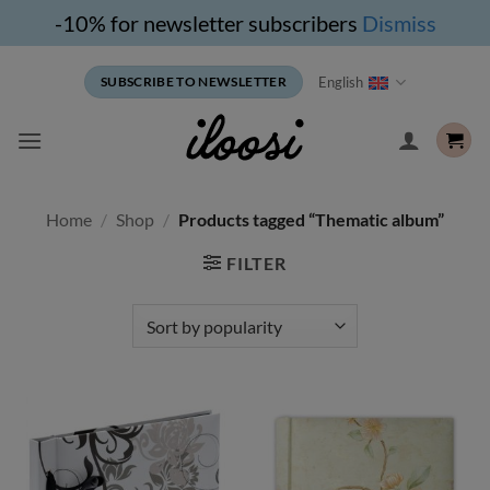
-10% for newsletter subscribers
Dismiss
Skip
English
SUBSCRIBE TO NEWSLETTER
to
content
Home
/
Shop
/
Products tagged “Thematic album”
FILTER