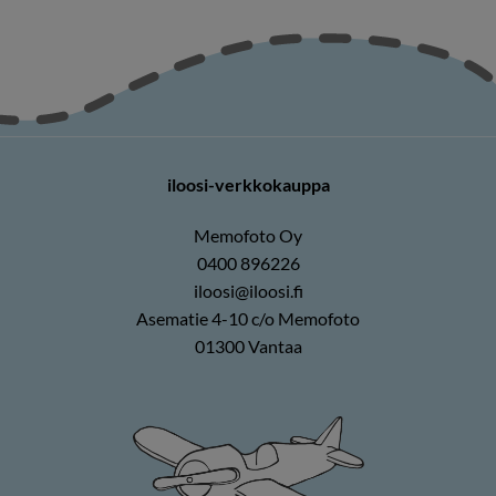
iloosi-verkkokauppa
Memofoto Oy
0400 896226
iloosi@iloosi.fi
Asematie 4-10 c/o Memofoto
01300 Vantaa