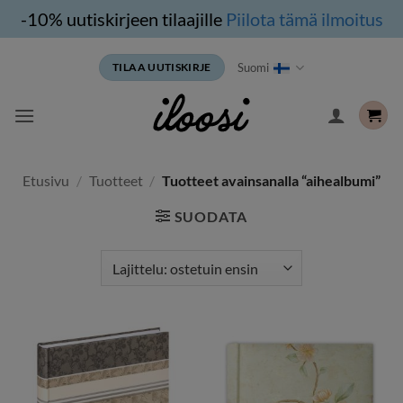
-10% uutiskirjeen tilaajille
Piilota tämä ilmoitus
Siirry
Suomi
TILAA UUTISKIRJE
sisältöön
Etusivu
/
Tuotteet
/
Tuotteet avainsanalla “aihealbumi”
SUODATA