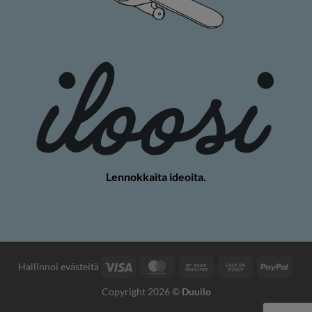
Lennokkaita ideoita.
Visa
MasterCard
Pankkisiirto
Käteisellä
PayP
Hallinnoi evästeitä
nouto
Copyright 2026 ©
Duuilo