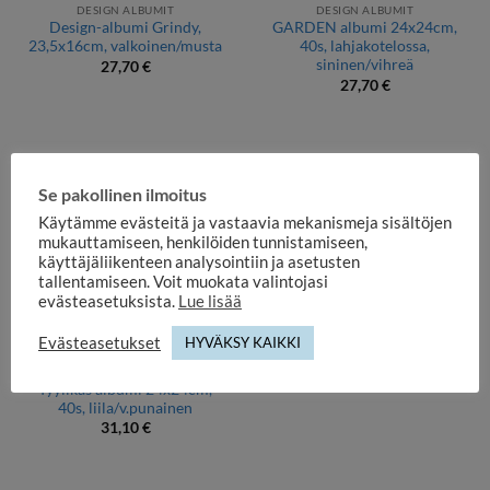
DESIGN ALBUMIT
DESIGN ALBUMIT
Design-albumi Grindy,
GARDEN albumi 24x24cm,
23,5x16cm, valkoinen/musta
40s, lahjakotelossa,
sininen/vihreä
27,70
€
27,70
€
Se pakollinen ilmoitus
Käytämme evästeitä ja vastaavia mekanismeja sisältöjen
mukauttamiseen, henkilöiden tunnistamiseen,
käyttäjäliikenteen analysointiin ja asetusten
tallentamiseen. Voit muokata valintojasi
evästeasetuksista.
Lue lisää
Evästeasetukset
HYVÄKSY KAIKKI
HÄÄ- JA JUHLA-ALBUMIT
Tyylikäs albumi 24x24cm,
40s, liila/v.punainen
31,10
€