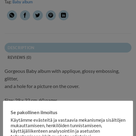
Tag:
Baby album
DESCRIPTION
REVIEWS (0)
Gorgeous Baby album with applique, glossy embossing,
glitter,
and a hole for a picture on the cover.
Size: 29 x 32 cm, 60 pages.
Se pakollinen ilmoitus
Käytämme evästeitä ja vastaavia mekanismeja sisältöjen
mukauttamiseen, henkilöiden tunnistamiseen,
RELATED PRODUCTS
käyttäjäliikenteen analysointiin ja asetusten