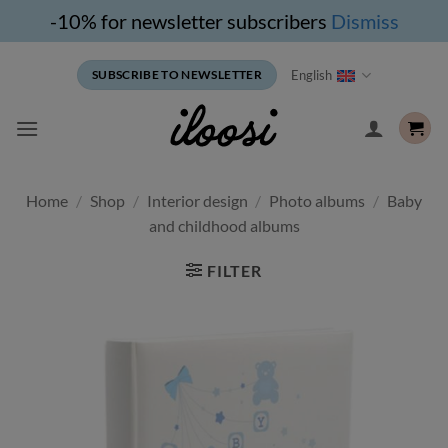
-10% for newsletter subscribers
Dismiss
Skip
English
SUBSCRIBE TO NEWSLETTER
to
content
Home
/
Shop
/
Interior design
/
Photo albums
/
Baby
and childhood albums
FILTER