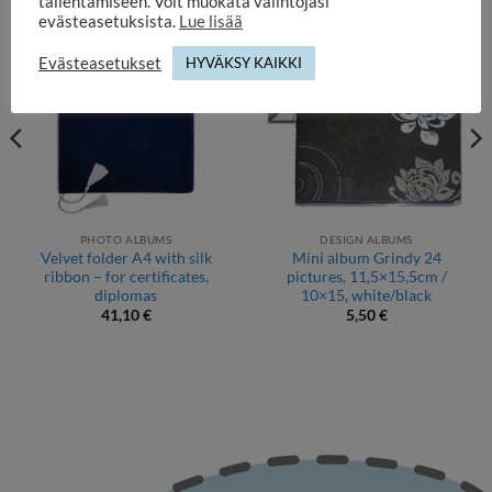
tallentamiseen. Voit muokata valintojasi
evästeasetuksista.
Lue lisää
Evästeasetukset
HYVÄKSY KAIKKI
PHOTO ALBUMS
DESIGN ALBUMS
Velvet folder A4 with silk
Mini album Grindy 24
ribbon – for certificates,
pictures, 11,5×15,5cm /
diplomas
10×15, white/black
41,10
€
5,50
€