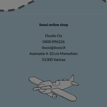
iloosi online shop
Duuilo Oy
0400 896226
iloosi@iloosi.fi
Asematie 4-10 c/o Memofoto
01300 Vantaa