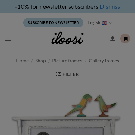
-10% for newsletter subscribers
Dismiss
Skip
English
SUBSCRIBE TO NEWSLETTER
to
content
Home
/
Shop
/
Picture frames
/
Gallery frames
FILTER