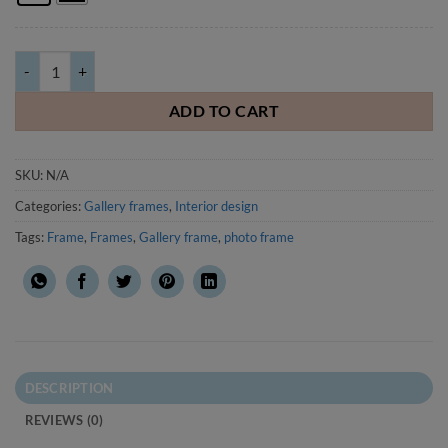
Gallery frame with shelf, 54x40cm, white/black quantity
ADD TO CART
SKU:
N/A
Categories:
Gallery frames
,
Interior design
Tags:
Frame
,
Frames
,
Gallery frame
,
photo frame
DESCRIPTION
REVIEWS (0)