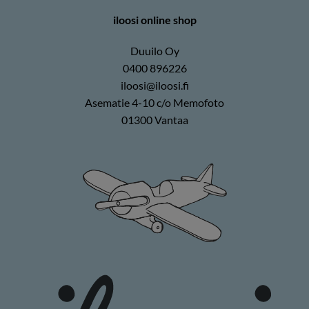
iloosi online shop
Duuilo Oy
0400 896226
iloosi@iloosi.fi
Asematie 4-10 c/o Memofoto
01300 Vantaa