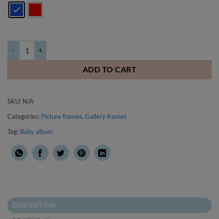
Wooden gallery frame 24x24cm - 13 pictures, blue/red quantity
ADD TO CART
SKU:
N/A
Categories:
Picture frames
,
Gallery frames
Tag:
Baby album
DESCRIPTION