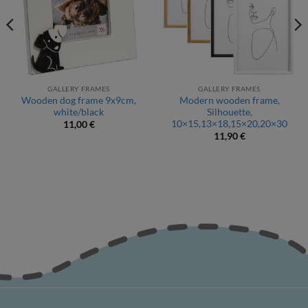
GALLERY FRAMES
GALLERY FRAMES
Wooden dog frame 9x9cm,
Modern wooden frame,
white/black
Silhouette,
10×15,13×18,15×20,20×30
11,00
€
11,90
€