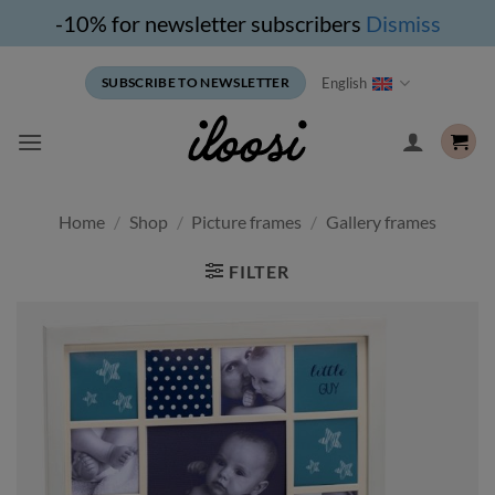
-10% for newsletter subscribers
Dismiss
Skip
English
SUBSCRIBE TO NEWSLETTER
to
content
Home
/
Shop
/
Picture frames
/
Gallery frames
FILTER