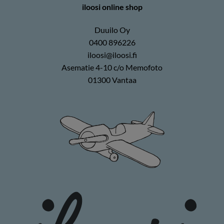
iloosi online shop
Duuilo Oy
0400 896226
iloosi@iloosi.fi
Asematie 4-10 c/o Memofoto
01300 Vantaa