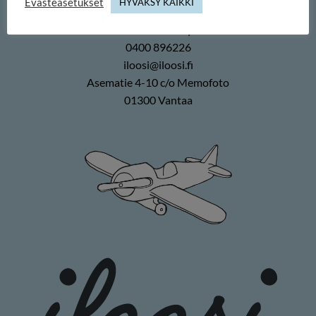
Evästeasetukset
HYVÄKSY KAIKKI
Memofoto Oy
0400 896226
iloosi@iloosi.fi
Asematie 4-10 c/o Memofoto
01300 Vantaa