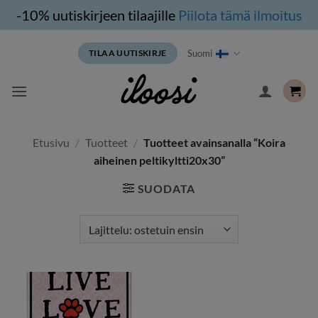
-10% uutiskirjeen tilaajille
Piilota tämä ilmoitus
Siirry
Suomi
TILAA UUTISKIRJE
sisältöön
Etusivu
/
Tuotteet
/
Tuotteet avainsanalla “Koira
aiheinen peltikyltti20x30”
SUODATA