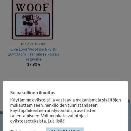
KUVAKEHYKSET
Live Love Woof peltikyltti
20×30 cm – lahjaidea koiran
ystävälle
17,90
€
Se pakollinen ilmoitus
Käytämme evästeitä ja vastaavia mekanismeja sisältöjen
mukauttamiseen, henkilöiden tunnistamiseen,
käyttäjäliikenteen analysointiin ja asetusten
tallentamiseen. Voit muokata valintojasi
evästeasetuksista.
Lue lisää
iloosi-verkkokauppa