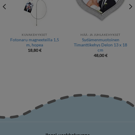
KUVAKEHYKSET
HÄÄ- JA JUHLAKEHYKSET
Fotonaru magneeteilla 1,5
Sydämenmuotoinen
m, hopea
Timanttikehys Delon 13 x 18
cm
18,80
€
48,00
€
iloosi-verkkokauppa