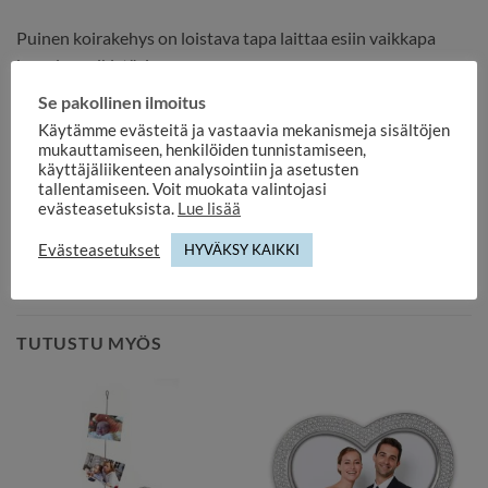
Puinen koirakehys on loistava tapa laittaa esiin vaikkapa
kuva lemmikistäsi
Koira-aiheinen, koiran muotoinen puukehys
Se pakollinen ilmoitus
Käytämme evästeitä ja vastaavia mekanismeja sisältöjen
- 10×15 cm kuvalle
mukauttamiseen, henkilöiden tunnistamiseen,
- seisontajalka
käyttäjäliikenteen analysointiin ja asetusten
tallentamiseen. Voit muokata valintojasi
- ei lasia
evästeasetuksista.
Lue lisää
Koko noin 22,5 x 23 cm
Evästeasetukset
HYVÄKSY KAIKKI
TUTUSTU MYÖS