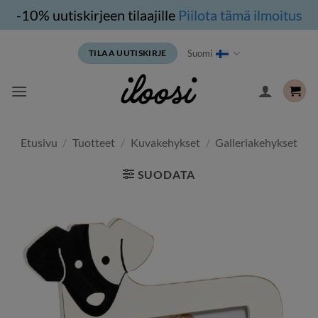
-10% uutiskirjeen tilaajille
Piilota tämä ilmoitus
Siirry
Suomi
TILAA UUTISKIRJE
sisältöön
Etusivu
/
Tuotteet
/
Kuvakehykset
/
Galleriakehykset
SUODATA