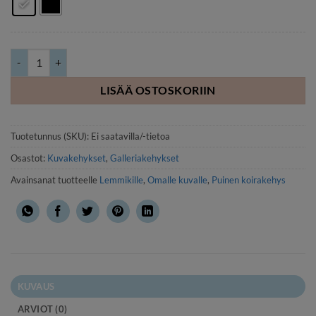
Puinen koirakehys 10x15 cm, valkoinen/musta määrä
LISÄÄ OSTOSKORIIN
Tuotetunnus (SKU):
Ei saatavilla/-tietoa
Osastot:
Kuvakehykset
,
Galleriakehykset
Avainsanat tuotteelle
Lemmikille
,
Omalle kuvalle
,
Puinen koirakehys
KUVAUS
ARVIOT (0)