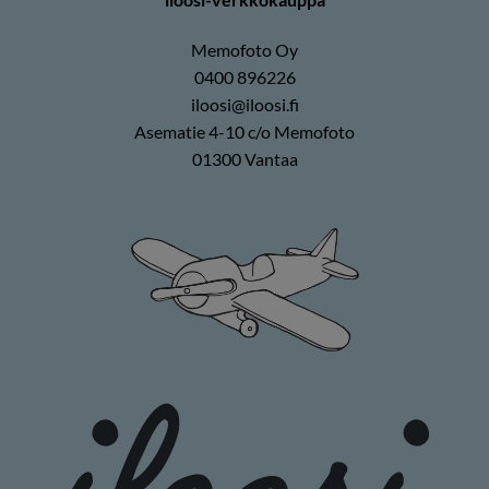
Memofoto Oy
0400 896226
iloosi@iloosi.fi
Asematie 4-10 c/o Memofoto
01300 Vantaa