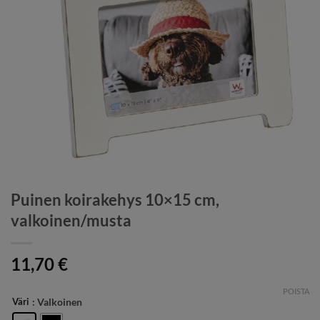
Puinen koirakehys 10×15 cm,
valkoinen/musta
11,70
€
POISTA
Väri
: Valkoinen