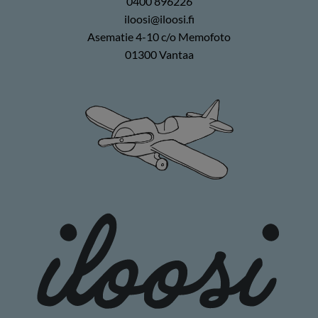
0400 896226
iloosi@iloosi.fi
Asematie 4-10 c/o Memofoto
01300 Vantaa