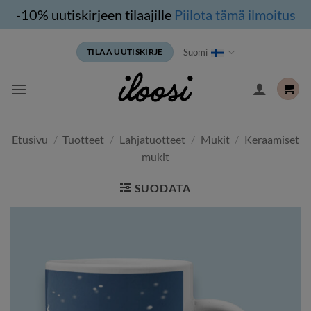
-10% uutiskirjeen tilaajille
Piilota tämä ilmoitus
Siirry
Suomi
TILAA UUTISKIRJE
sisältöön
Etusivu
/
Tuotteet
/
Lahjatuotteet
/
Mukit
/
Keraamiset
mukit
SUODATA