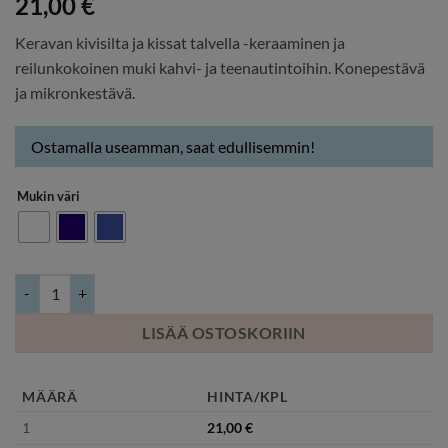
21,00
€
Keravan kivisilta ja kissat talvella -keraaminen ja
reilunkokoinen muki kahvi- ja teenautintoihin. Konepestävä
ja mikronkestävä.
Ostamalla useamman, saat edullisemmin!
Mukin väri
Kivisilta ja kissat talvella -muki määrä
LISÄÄ OSTOSKORIIN
MÄÄRÄ
HINTA/KPL
1
21,00
€