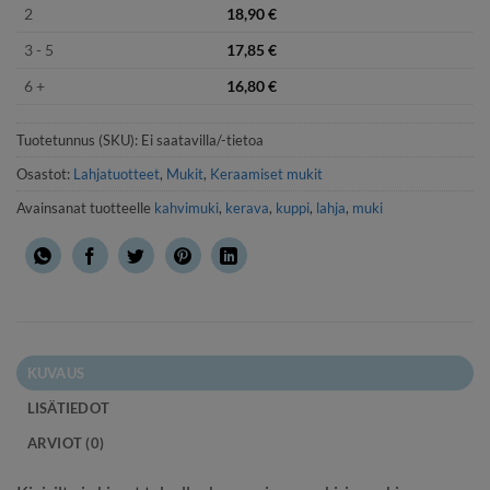
2
18,90
€
3 - 5
17,85
€
6 +
16,80
€
Tuotetunnus (SKU):
Ei saatavilla/-tietoa
Osastot:
Lahjatuotteet
,
Mukit
,
Keraamiset mukit
Avainsanat tuotteelle
kahvimuki
,
kerava
,
kuppi
,
lahja
,
muki
KUVAUS
LISÄTIEDOT
ARVIOT (0)