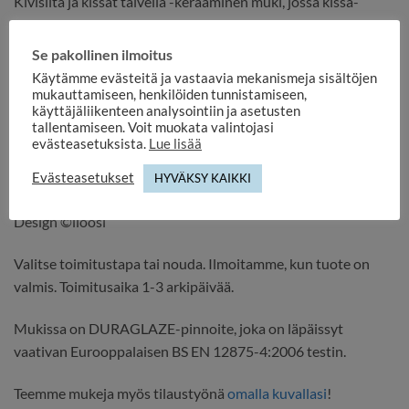
Kivisilta ja kissat talvella -keraaminen muki, jossa kissa-
aiheinen painatus. Useita värivaihtoehtoja.
Se pakollinen ilmoitus
Tilavuus n 375 ml
Käytämme evästeitä ja vastaavia mekanismeja sisältöjen
Konepestävä ja mikronkestävä
mukauttamiseen, henkilöiden tunnistamiseen,
Ø 83 mm, korkeus 95 mm
käyttäjäliikenteen analysointiin ja asetusten
tallentamiseen. Voit muokata valintojasi
Paino 375 g
evästeasetuksista.
Lue lisää
Suunnittelu ja kuvapainatus tehty omassa työpajassamme.
Evästeasetukset
HYVÄKSY KAIKKI
Tehty Suomessa.
Design ©iloosi
Valitse toimitustapa tai nouda. Ilmoitamme, kun tuote on
valmis. Toimitusaika 1-3 arkipäivää.
Mukissa on DURAGLAZE-pinnoite, joka on läpäissyt
vaativan Eurooppalaisen BS EN 12875-4:2006 testin.
Teemme mukeja myös tilaustyönä
omalla kuvallasi
!