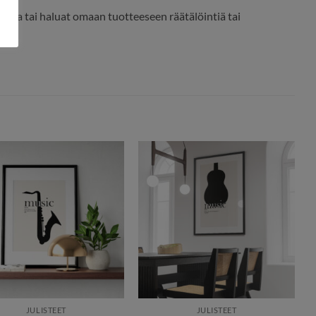
eesta tai haluat omaan tuotteeseen räätälöintiä tai
JULISTEET
JULISTEET