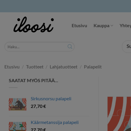
Siirry
sisältöön
Etusivu
Kauppa
Yhtey
Etsi:
S
Etusivu
/
Tuotteet
/
Lahjatuotteet
/
Palapelit
SAATAT MYÖS PITÄÄ...
Sirkusnorsu palapeli
27,70
€
Käärmetanssija palapeli
27,70
€