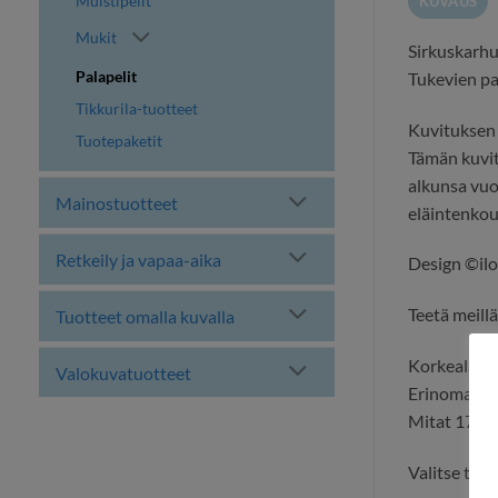
Muistipelit
KUVAUS
Mukit
Sirkuskarhut
Palapelit
Tukevien pal
Tikkurila-tuotteet
Kuvituksen t
Tuotepaketit
Tämän kuvit
alkunsa vuo
Mainostuotteet
eläintenkou
Retkeily ja vapaa-aika
Design ©ilo
Teetä meill
Tuotteet omalla kuvalla
Korkealaatu
Valokuvatuotteet
Erinomainen
Mitat 175 
Valitse toi