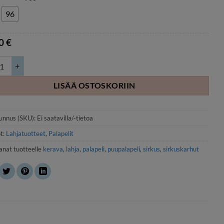
96
70
€
karhut palapeli määrä
LISÄÄ OSTOSKORIIN
unnus (SKU):
Ei saatavilla/-tietoa
t:
Lahjatuotteet
,
Palapelit
anat tuotteelle
kerava
,
lahja
,
palapeli
,
puupalapeli
,
sirkus
,
sirkuskarhut