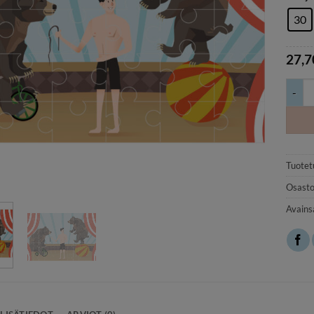
30
27,
Sirkus
Tuotet
Osasto
Avains