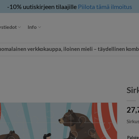
-10% uutiskirjeen tilaajille
Piilota tämä ilmoitus
stiedot
Info
uomalainen verkkokauppa, iloinen mieli – täydellinen komb
Sir
27,
Sirkus
Paloj