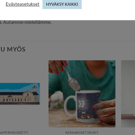
Evästeasetukset
HYVÄKSY KAIKKI
emme tuotetta myös omalla kuvalla. Jos tarvitset lisätietoja tuott
palvelua,
tä. Autamme mielellämme.
TU MYÖS
AAPPIMAGNEETIT
KERAAMISET MUKIT