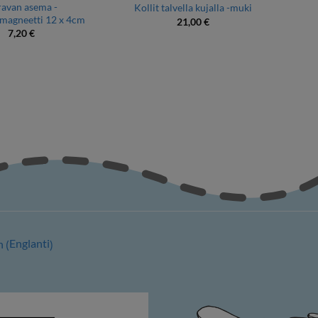
avan asema -
Kollit talvella kujalla -muki
magneetti 12 x 4cm
21,00
€
7,20
€
Englanti
h
(
)