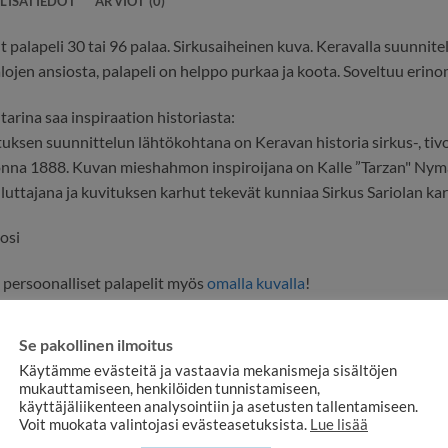
LISÄTIEDOT
ARVIOT (0)
 palapeli 30 tai 96 palaa. Sirkusaiheinen kuva. Keravalla suunnitel
ojen ansiosta, palapeli on helppo purkaa ja koota. Soveltuu erinoma
arina saa inspiraation historiasta:
uksen suunnittelun lähtökohtana on Keravan historia sirkus-, tivol
nna 1888. Kuvan mieshahmon inspiroijana on Kalle ”Tarzan" Nyman, 
luttajana ja kuvituksen karhut tekevät kunniaa Sirkus Sariolan kar
osi
ä persoonalliset palapelit myös
omalla kuvalla
!
ista kovalevyä, paksuus 3 mm
Se pakollinen ilmoitus
 painojälki
Käytämme evästeitä ja vastaavia mekanismeja sisältöjen
x 250 mm
mukauttamiseen, henkilöiden tunnistamiseen,
käyttäjäliikenteen analysointiin ja asetusten tallentamiseen.
mitustapa tai nouda. Ilmoitamme, kun tuote on valmis.
Voit muokata valintojasi evästeasetuksista.
Lue lisää