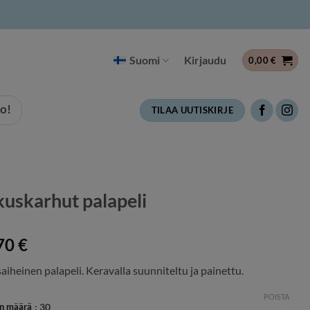
Suomi
Kirjaudu
0,00
€
o!
TILAA UUTISKIRJE
kuskarhut palapeli
70
€
aiheinen palapeli. Keravalla suunniteltu ja painettu.
POISTA
en määrä
: 30