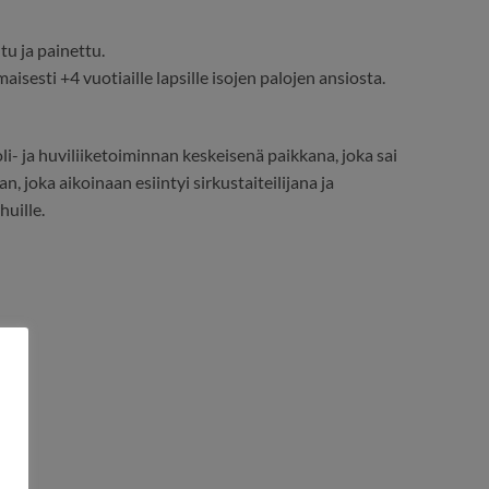
tu ja painettu.
isesti +4 vuotiaille lapsille isojen palojen ansiosta.
i- ja huviliiketoiminnan keskeisenä paikkana, joka sai
joka aikoinaan esiintyi sirkustaiteilijana ja
huille.