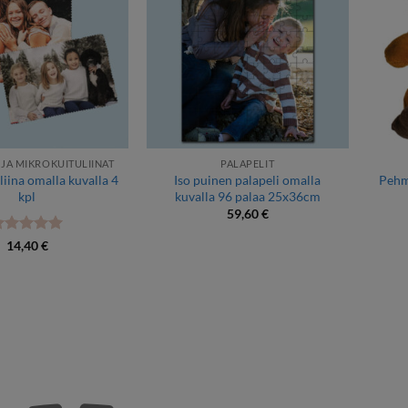
 JA MIKROKUITULIINAT
PALAPELIT
iina omalla kuvalla 4
Iso puinen palapeli omalla
Pehm
kpl
kuvalla 96 palaa 25x36cm
59,60
€
rvostelu
14,40
€
uotteesta:
5
 5