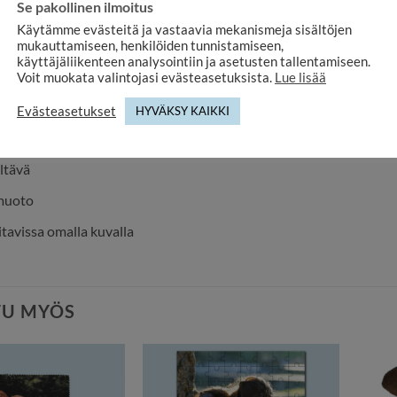
Se pakollinen ilmoitus
Käytämme evästeitä ja vastaavia mekanismeja sisältöjen
yhdistää käytännöllisyyden ja tunnearvon, tämä magneetti on var
mukauttamiseen, henkilöiden tunnistamiseen,
käyttäjäliikenteen analysointiin ja asetusten tallentamiseen.
li: muovi
Voit muokata valintojasi evästeasetuksista.
Lue lisää
ja: 65 mm
Evästeasetukset
HYVÄKSY KAIKKI
: 2,5 mm
iltävä
muoto
tavissa omalla kuvalla
TU MYÖS