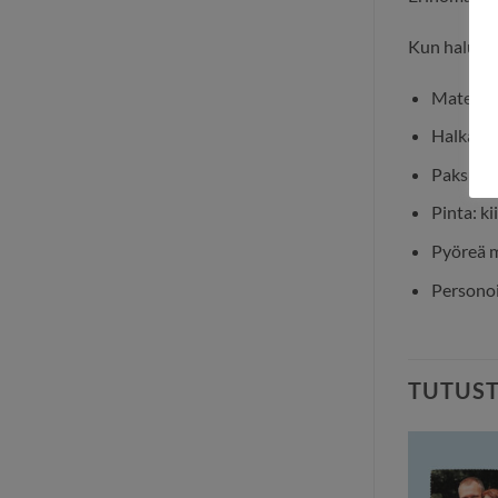
Kun haluat 
Materiaa
Halkaisi
Paksuus
Pinta: ki
Pyöreä 
Personoi
TUTUS