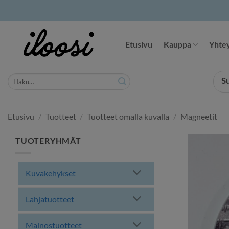
Siirry
sisältöön
Etusivu
Kauppa
Yhtey
Etsi:
S
Etusivu
/
Tuotteet
/
Tuotteet omalla kuvalla
/
Magneetit
TUOTERYHMÄT
Kuvakehykset
Lahjatuotteet
Mainostuotteet