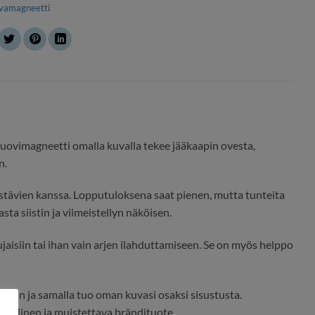
vamagneetti
 muovimagneetti omalla kuvalla tekee jääkaapin ovesta,
n.
ystävien kanssa. Lopputuloksena saat pienen, mutta tunteita
ta siistin ja viimeistellyn näköisen.
ujaisiin tai ihan vain arjen ilahduttamiseen. Se on myös helppo
laan ja samalla tuo oman kuvasi osaksi sisustusta.
nnöllinen ja muistettava brändituote.