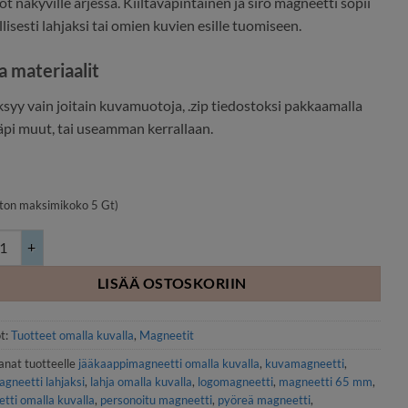
t näkyville arjessa. Kiiltäväpintainen ja siro magneetti sopii
lisesti lahjaksi tai omien kuvien esille tuomiseen.
a materiaalit
syy vain joitain kuvamuotoja, .zip tiedostoksi pakkaamalla
läpi muut, tai useamman kerrallaan.
ston maksimikoko 5 Gt)
ä muovimagneetti omalla kuvalla Ø65mm määrä
LISÄÄ OSTOSKORIIN
t:
Tuotteet omalla kuvalla
,
Magneetit
anat tuotteelle
jääkaappimagneetti omalla kuvalla
,
kuvamagneetti
,
gneetti lahjaksi
,
lahja omalla kuvalla
,
logomagneetti
,
magneetti 65 mm
,
tti omalla kuvalla
,
personoitu magneetti
,
pyöreä magneetti
,