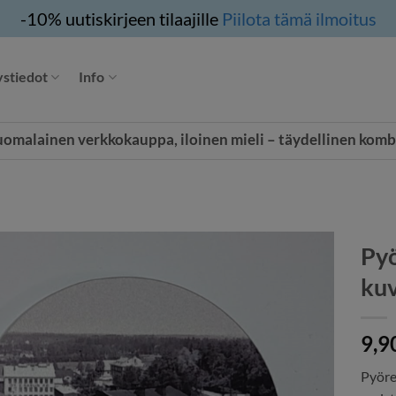
-10% uutiskirjeen tilaajille
Piilota tämä ilmoitus
stiedot
Info
uomalainen verkkokauppa, iloinen mieli – täydellinen komb
Pyö
ku
9,9
Pyöre