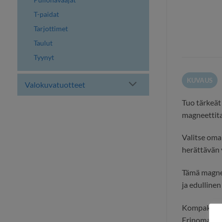
T-paidat
Tarjottimet
Taulut
Tyynyt
KUVAUS
Valokuvatuotteet
Tuo tärkeät
magneettita
Valitse oma
herättävän y
Tämä magneet
ja edullinen
Kompakti ko
Erinomainen