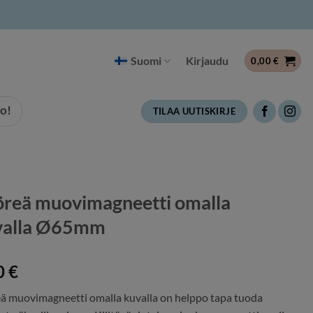
Suomi
Kirjaudu
0,00
€
o!
TILAA UUTISKIRJE
reä muovimagneetti omalla
valla Ø65mm
0
€
ä muovimagneetti omalla kuvalla on helppo tapa tuoda