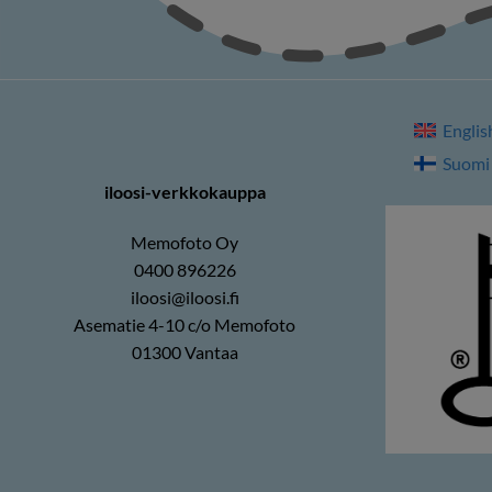
Englis
Suomi
iloosi-verkkokauppa
Memofoto Oy
0400 896226
iloosi@iloosi.fi
Asematie 4-10 c/o Memofoto
01300 Vantaa