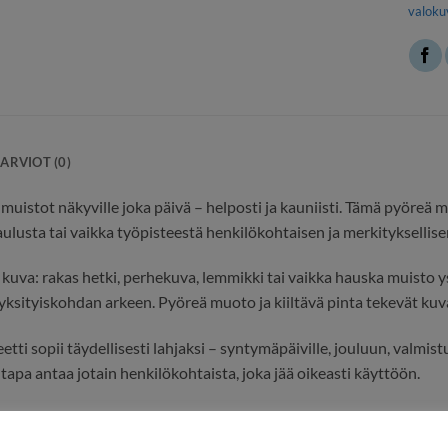
valoku
ARVIOT (0)
 muistot näkyville joka päivä – helposti ja kauniisti. Tämä pyöreä
ulusta tai vaikka työpisteestä henkilökohtaisen ja merkityksellise
 kuva: rakas hetki, perhekuva, lemmikki tai vaikka hauska muisto 
ksityiskohdan arkeen. Pyöreä muoto ja kiiltävä pinta tekevät kuvas
ti sopii täydellisesti lahjaksi – syntymäpäiville, jouluun, valmist
 tapa antaa jotain henkilökohtaista, joka jää oikeasti käyttöön.
ko tekee magneetista monikäyttöisen: se pitää muistilaput paikoil
 valinta myös yrityksille esimerkiksi logolla varustettuna – käytä