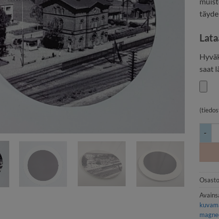
muisto
täydel
Lata
Hyväk
saat 
(tiedo
Pyöre
Osasto
Avains
kuvama
magnee