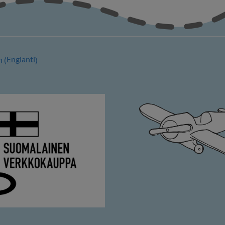
Englanti
h
(
)