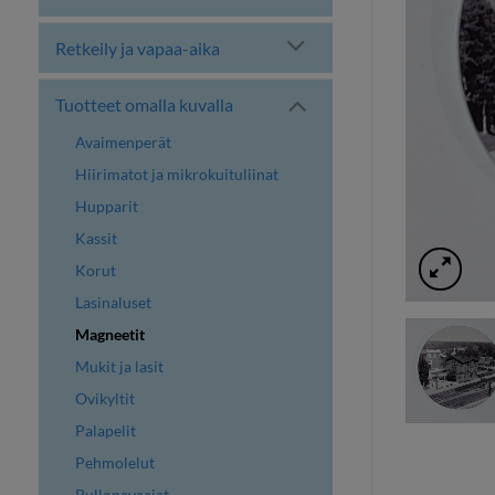
Retkeily ja vapaa-aika
Tuotteet omalla kuvalla
Avaimenperät
Hiirimatot ja mikrokuituliinat
Hupparit
Kassit
Korut
Lasinaluset
Magneetit
Mukit ja lasit
Ovikyltit
Palapelit
Pehmolelut
Pullonavaajat