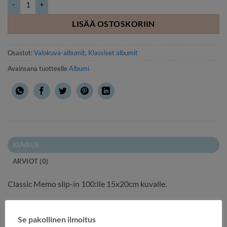
LISÄÄ OSTOSKORIIN
Osastot:
Valokuva-albumit
,
Klassiset albumit
Avainsana tuotteelle
Albumi
KUVAUS
ARVIOT (0)
Classic Memo slip-in 100:lle 15x20cm kuvalle.
Erittäin tyylikäs ja hyvin viimeistelty
Se pakollinen ilmoitus