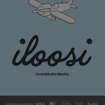
Lennokkaita ideoita.
Visa
MasterCard
Pankkisiirto
Käteisellä
PayP
Hallinnoi evästeitä