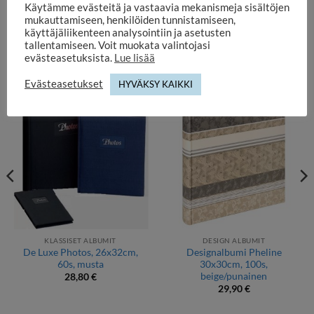
Tilaa tekstille kuvien vieressä.
Käytämme evästeitä ja vastaavia mekanismeja sisältöjen
mukauttamiseen, henkilöiden tunnistamiseen,
käyttäjäliikenteen analysointiin ja asetusten
tallentamiseen. Voit muokata valintojasi
evästeasetuksista.
Lue lisää
TUTUSTU MYÖS
Evästeasetukset
HYVÄKSY KAIKKI
KLASSISET ALBUMIT
DESIGN ALBUMIT
De Luxe Photos, 26x32cm,
Designalbumi Pheline
60s, musta
30x30cm, 100s,
beige/punainen
28,80
€
29,90
€