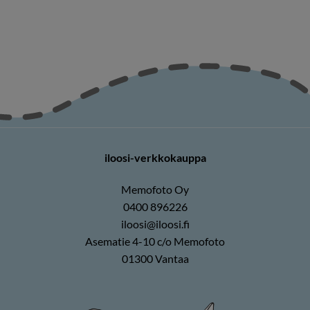
iloosi-verkkokauppa
Memofoto Oy
0400 896226
iloosi@iloosi.fi
Asematie 4-10 c/o Memofoto
01300 Vantaa