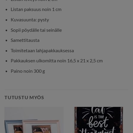
Listan paksuus noin 1 cm
Kuvasuunta: pysty
Sopii pöydälle tai seinälle
Samettitausta
Toimitetaan lahjapakkauksessa
Pakkauksen ulkomitta noin 16,5 x 21 x 2,5 cm
Paino noin 300 g
TUTUSTU MYÖS