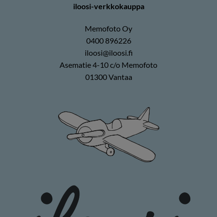
iloosi-verkkokauppa
Memofoto Oy
0400 896226
iloosi@iloosi.fi
Asematie 4-10 c/o Memofoto
01300 Vantaa