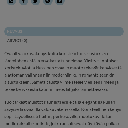
KUVAUS
ARVIOT (0)
Ovaali valokuvakehys kulta koristein luo sisustukseen
lämminhenkistä ja arvokasta tunnelmaa. Yksityiskohtaiset
koristekuviot ja klassinen ovaalin muoto tekevät kehyksestä
ajattoman valinnan niin moderniin kuin romanttiseenkin
sisustukseen. Samettitausta viimeistelee ylellisen ilmeen ja
tekee kehyksestä kauniin myös lahjaksi annettavaksi.
Tuo tärkeät muistot kauniisti esille tällä elegantilla kullan
sävyisellä ovaalilla valokuvakehyksellä. Koristeellinen kehys
sopii täydellisesti häihin, perhekuville, muotokuville tai
muille rakkaille hetkille, jotka ansaitsevat näyttävän paikan