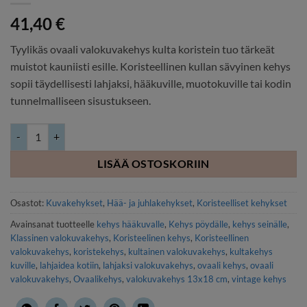
41,40
€
Tyylikäs ovaali valokuvakehys kulta koristein tuo tärkeät
muistot kauniisti esille. Koristeellinen kullan sävyinen kehys
sopii täydellisesti lahjaksi, hääkuville, muotokuville tai kodin
tunnelmalliseen sisustukseen.
Ovaali valokuvakehys kulta koristein 13x18cm määrä
LISÄÄ OSTOSKORIIN
Osastot:
Kuvakehykset
,
Hää- ja juhlakehykset
,
Koristeelliset kehykset
Avainsanat tuotteelle
kehys hääkuvalle
,
Kehys pöydälle
,
kehys seinälle
,
Klassinen valokuvakehys
,
Koristeelinen kehys
,
Koristeellinen
valokuvakehys
,
koristekehys
,
kultainen valokuvakehys
,
kultakehys
kuville
,
lahjaidea kotiin
,
lahjaksi valokuvakehys
,
ovaali kehys
,
ovaali
valokuvakehys
,
Ovaalikehys
,
valokuvakehys 13x18 cm
,
vintage kehys