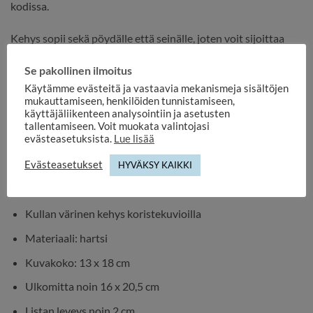
kodissa.
Kehys sopii sekä pöydälle että seinälle, joten voit sijoittaa
sen helposti osaksi kodin sisustusta juuri haluamallasi
Se pakollinen ilmoitus
tavalla. Lahjapakkaus tekee tuotteesta valmiin yllätyksen
Käytämme evästeitä ja vastaavia mekanismeja sisältöjen
esimerkiksi syntymäpäivään, häälahjaksi, valmistujaisiin tai
mukauttamiseen, henkilöiden tunnistamiseen,
muistoksi tärkeästä hetkestä.
käyttäjäliikenteen analysointiin ja asetusten
tallentamiseen. Voit muokata valintojasi
evästeasetuksista.
Lue lisää
Tämä kehys on ihana tapa säilyttää tärkeät muistot näkyvillä
arjessa – kauniisti ja tyylikkäästi.
Evästeasetukset
HYVÄKSY KAIKKI
Ovaalinmuotoinen koristeellinen valokuvakehys
Kullan värinen kehys koristekuvioilla
Materiaali: hartsi
Kuvakoko: 13 x 18 cm
Ulkomitta noin 16 x 20,5 cm
Listan leveys noin 2 cm